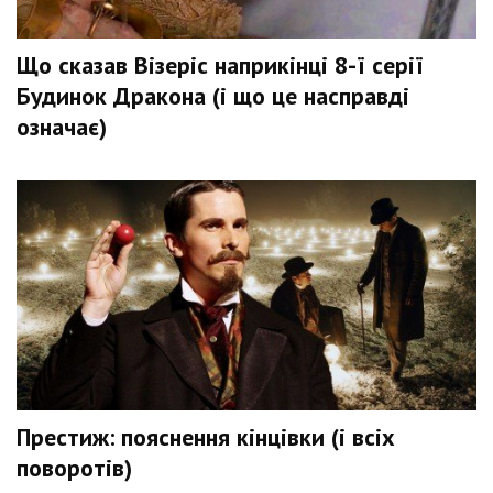
Що сказав Візеріс наприкінці 8-ї серії
Будинок Дракона (і що це насправді
означає)
Престиж: пояснення кінцівки (і всіх
поворотів)