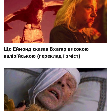
Що Еймонд сказав Вхагар високою
валірійською (переклад і зміст)