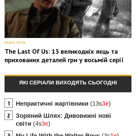
НОВОСТИ ТВ
The Last Of Us: 13 великодніх яєць та
прихованих деталей гри у восьмій серії
ЯКІ СЕРІАЛИ ВИХОДЯТЬ СЬОГОДНІ
Непрактичні жартівники
(13s
3e
)
Зоряний Шлях: Дивовижні нові
світи
(4s
3e
)
My Life With the Walter Boys
(3s
1e
)