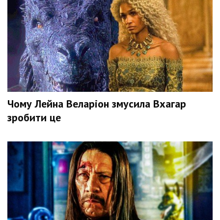
Чому Лейна Веларіон змусила Вхагар
зробити це