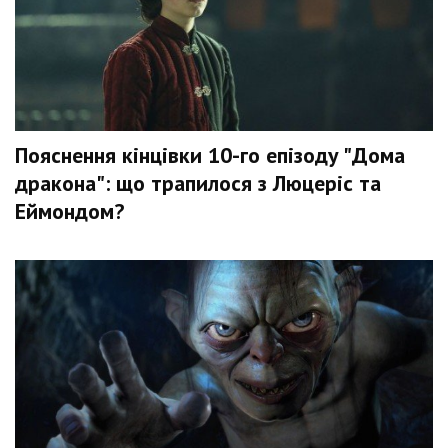
Пояснення кінцівки 10-го епізоду "Дома
дракона": що трапилося з Люцеріс та
Еймондом?