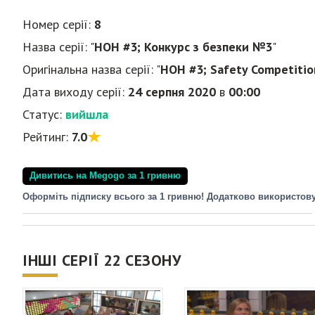
Номер серії:
8
Назва серії: "
HOH #3; Конкурс з безпеки №3
"
Оригінальна назва серії: "
HOH #3; Safety Competitio
Дата виходу серії:
24 серпня 2020
в
00:00
Статус:
вийшла
Рейтинг:
7.0
Дивитись на Megogo за 1 гривню
Оформіть підписку всього за 1 гривню! Додатково використов
ІНШІ СЕРІЇ 22 СЕЗОНУ