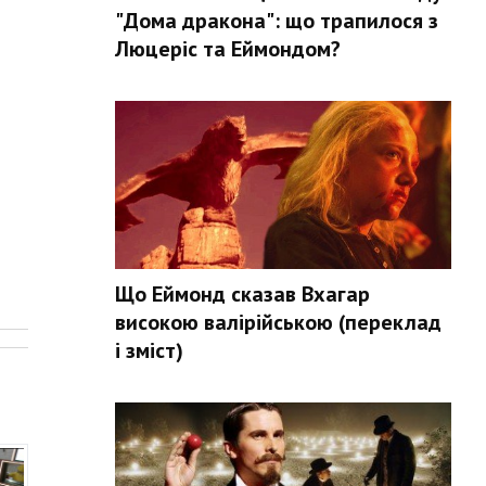
"Дома дракона": що трапилося з
Люцеріс та Еймондом?
Що Еймонд сказав Вхагар
.
високою валірійською (переклад
і зміст)