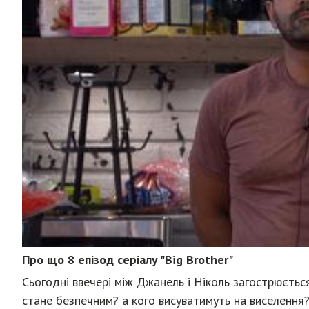
Про що 8 епізод серіалу "Big Brother"
Сьогодні ввечері між Джанель і Ніколь загострюється 
стане безпечним? а кого висуватимуть на виселення?