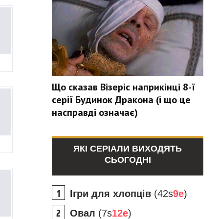
Що сказав Візеріс наприкінці 8-ї
серії Будинок Дракона (і що це
насправді означає)
ЯКІ СЕРІАЛИ ВИХОДЯТЬ
СЬОГОДНІ
Ігри для хлопців
(42s
9e
)
Овал
(7s
12e
)