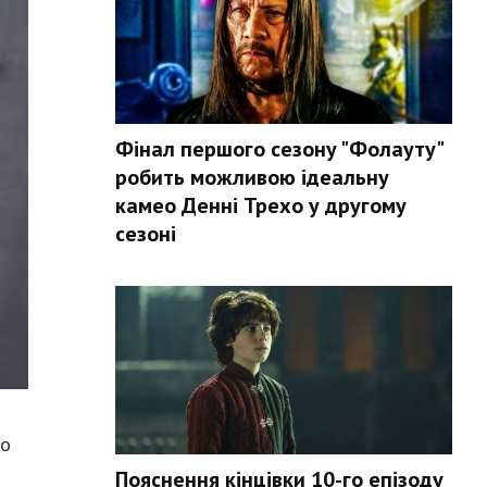
Фінал першого сезону "Фолауту"
робить можливою ідеальну
камео Денні Трехо у другому
сезоні
то
Пояснення кінцівки 10-го епізоду