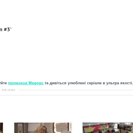
n #3
"
уйте
промокод Megogo
та дивіться улюблені серіали в ультра якості
РЕКЛАМА