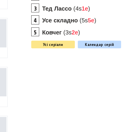
Тед Лассо
(4s
1e
)
Усе складно
(5s
5e
)
Ковчег
(3s
2e
)
Усі серіали
Календар серій