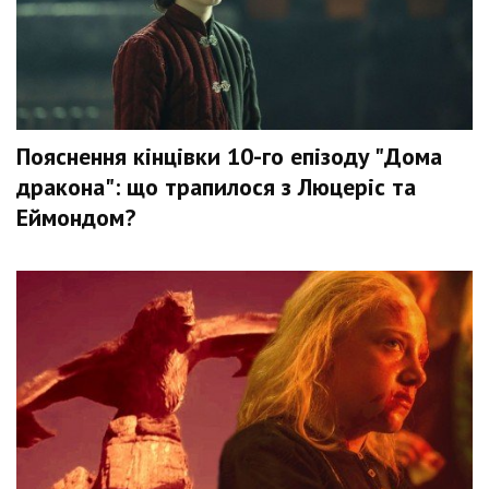
Пояснення кінцівки 10-го епізоду "Дома
дракона": що трапилося з Люцеріс та
Еймондом?