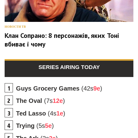
НОВОСТИ ТВ
Клан Сопрано: 8 персонажів, яких Тоні
вбиває і чому
SERIES AIRING TODAY
Guys Grocery Games
(42s
9e
)
The Oval
(7s
12e
)
Ted Lasso
(4s
1e
)
Trying
(5s
5e
)