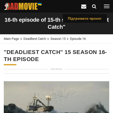
Підтримати проєкт
16-th episode of 15-th season "Deadliest
Catch"
Main Page
Deadliest Catch
Season 15
Episode 16
"DEADLIEST CATCH" 15 SEASON 16-
TH EPISODE
РЕКЛАМА