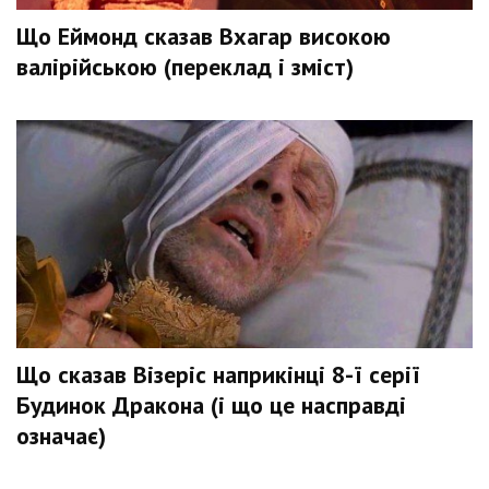
Що Еймонд сказав Вхагар високою
валірійською (переклад і зміст)
Що сказав Візеріс наприкінці 8-ї серії
Будинок Дракона (і що це насправді
означає)