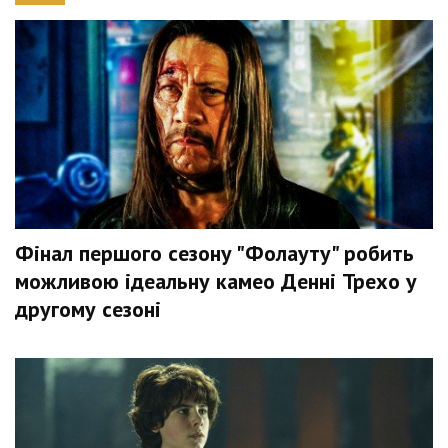
Фінал першого сезону "Фолауту" робить
можливою ідеальну камео Денні Трехо у
другому сезоні