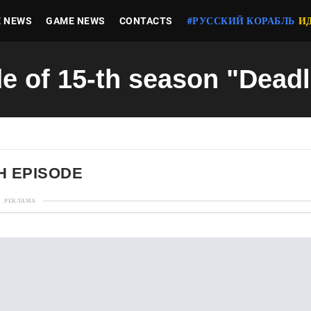
E NEWS
GAME NEWS
CONTACTS
#РУССКИЙ КОРАБЛЬ
И
de of 15-th season "Deadl
H EPISODE
РЕКЛАМА