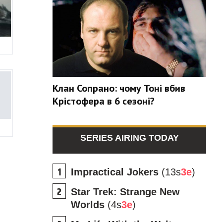
Клан Сопрано: чому Тоні вбив
Крістофера в 6 сезоні?
SERIES AIRING TODAY
Impractical Jokers
(13s
3e
)
Star Trek: Strange New
Worlds
(4s
3e
)