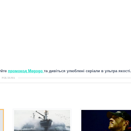
уйте
промокод Megogo
та дивіться улюблені серіали в ультра якості
РЕКЛАМА