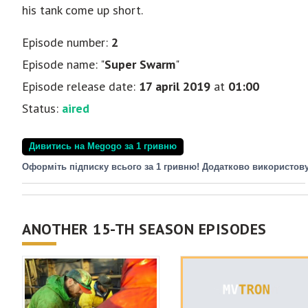
his tank come up short.
Episode number:
2
Episode name: "
Super Swarm
"
Episode release date:
17 april 2019
at
01:00
Status:
aired
Дивитись на Megogo за 1 гривню
Оформіть підписку всього за 1 гривню! Додатково використов
ANOTHER 15-TH SEASON EPISODES