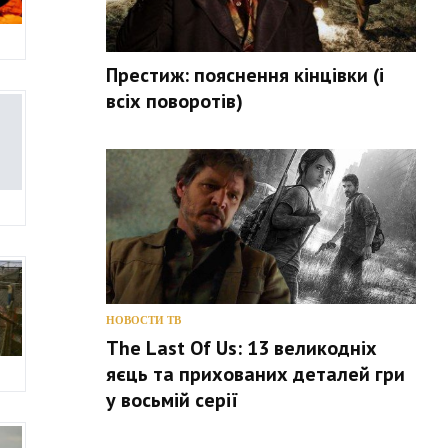
Престиж: пояснення кінцівки (і
всіх поворотів)
НОВОСТИ ТВ
The Last Of Us: 13 великодніх
яєць та прихованих деталей гри
у восьмій серії