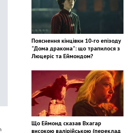
Пояснення кінцівки 10-го епізоду
"Дома дракона": що трапилося з
Люцеріс та Еймондом?
Що Еймонд сказав Вхагар
n
високою валірійською (переклад