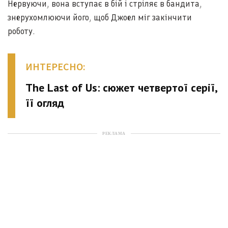
Нервуючи, вона вступає в бій і стріляє в бандита,
знерухомлюючи його, щоб Джоел міг закінчити
роботу.
ИНТЕРЕСНО:
The Last of Us: сюжет четвертої серії,
її огляд
РЕКЛАМА