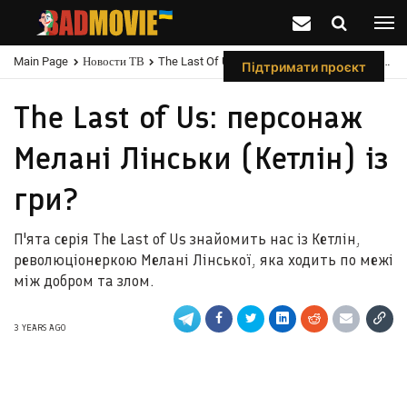
Main Page
Новости ТВ
The Last Of Us: Персонаж Мелані Лінськи (Кетлін) Із Гри?
Підтримати проєкт
The Last of Us: персонаж
Мелані Лінськи (Кетлін) із
гри?
П'ята серія The Last of Us знайомить нас із Кетлін,
революціонеркою Мелані Лінської, яка ходить по межі
між добром та злом.
3 YEARS AGO