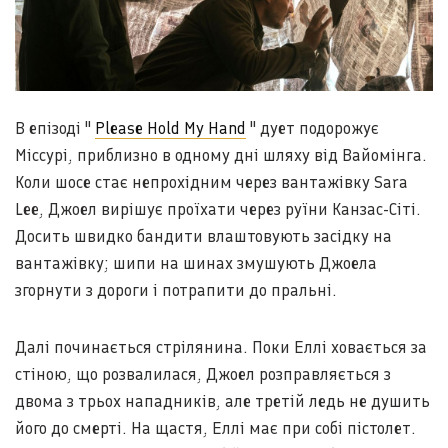
В епізоді "
Please Hold My Hand
" дует подорожує
Міссурі, приблизно в одному дні шляху від Вайомінга.
Коли шосе стає непрохідним через вантажівку Sara
Lee, Джоел вирішує проїхати через руїни Канзас-Сіті.
Досить швидко бандити влаштовують засідку на
вантажівку; шипи на шинах змушують Джоела
згорнути з дороги і потрапити до пральні.
Далі починається стрілянина. Поки Еллі ховається за
стіною, що розвалилася, Джоел розправляється з
двома з трьох нападників, але третій ледь не душить
його до смерті. На щастя, Еллі має при собі пістолет.