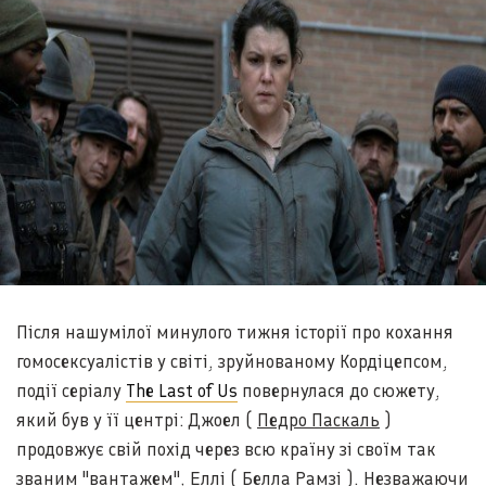
Після нашумілої минулого тижня історії про кохання
гомосексуалістів у світі, зруйнованому Кордіцепсом,
події серіалу
The Last of Us
повернулася до сюжету,
який був у її центрі: Джоел (
Педро Паскаль
)
продовжує свій похід через всю країну зі своїм так
званим "вантажем", Еллі (
Белла Рамзі
). Незважаючи