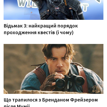
Відьмак 3: найкращий порядок
проходження квестів (і чому)
Що трапилося з Бренданом Фрейзером
після Мумії