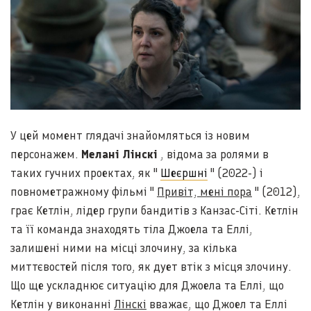
У цей момент глядачі знайомляться із новим
персонажем.
Мелані Лінскі
, відома за ролями в
таких гучних проектах, як "
Шеєршні
" (2022-) і
повнометражному фільмі "
Привіт, мені пора
" (2012),
грає Кетлін, лідер групи бандитів з Канзас-Сіті. Кетлін
та її команда знаходять тіла Джоела та Еллі,
залишені ними на місці злочину, за кілька
миттєвостей після того, як дует втік з місця злочину.
Що ще ускладнює ситуацію для Джоела та Еллі, що
Кетлін у виконанні
Лінскі
вважає, що Джоел та Еллі