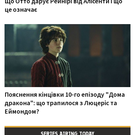
Що Отто дарує Рейнірі від Алісенти і що
це означає
Пояснення кінцівки 10-го епізоду "Дома
дракона": що трапилося з Люцеріс та
Еймондом?
SERIES AIRING TODAY