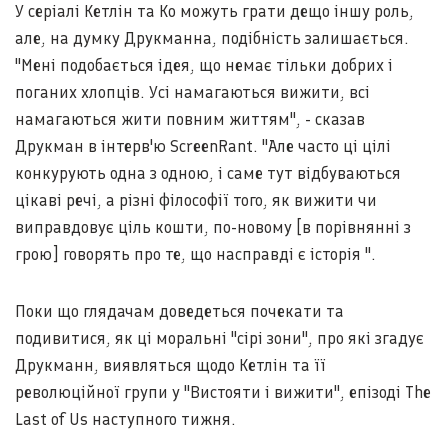
У серіалі Кетлін та Ко можуть грати дещо іншу роль,
але, на думку Друкманна, подібність залишається.
"Мені подобається ідея, що немає тільки добрих і
поганих хлопців. Усі намагаються вижити, всі
намагаються жити повним життям", - сказав
Друкман в інтерв'ю ScreenRant. "Але часто ці цілі
конкурують одна з одною, і саме тут відбуваються
цікаві речі, а різні філософії того, як вижити чи
виправдовує ціль кошти, по-новому [в порівнянні з
грою] говорять про те, що насправді є історія ".
Поки що глядачам доведеться почекати та
подивитися, як ці моральні "сірі зони", про які згадує
Друкманн, виявляться щодо Кетлін та її
революційної групи у "Вистояти і вижити", епізоді The
Last of Us наступного тижня.