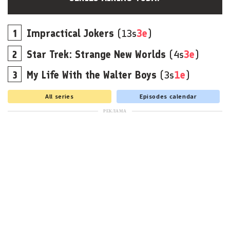
Impractical Jokers
(13s
3e
)
Star Trek: Strange New Worlds
(4s
3e
)
My Life With the Walter Boys
(3s
1e
)
All series
Episodes calendar
РЕКЛАМА