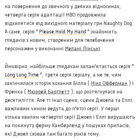
на повернення до звичного у деяких відносинах,
четверта серія адаптації HBO продовжила
відхилятися від вихідного матеріалу гри Naughty Dog.
А саме, серія "
Please Hold My Hand
" знайомить
глядачів з новим, створеним для телебачення
персонажем у виконанні
Мелані Лінські
.
Ймовірно, найбільше глядачам запам'ятається серія "
Long Long Time
", третя серія серіалу, а не те, чим
закінчилася історія кохання Білла (
Ніко Офферман
) і
Френка (
Мюррей Бартлетт
), що розтягнулася на
десятиліття. Але ті інші сцени, сцени Джоела та Еллі,
важливим чином ведуть до п'ятої серії. У перші
кілька хвилин четвертої серії Джоел і Еллі вирушають
на покинуту ферму Камберленд у пошуках припасів,
які Джоел сховав там багато років тому.