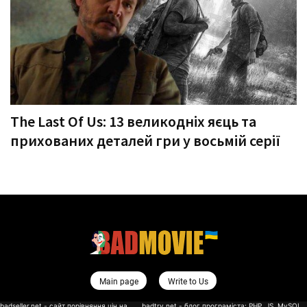
The Last Of Us: 13 великодніх яєць та
прихованих деталей гри у восьмій серії
Main page
Write to Us
badseller.net - сайт порівняння цін на
badtry.net - блог програміста: PHP, JS, MySQL,