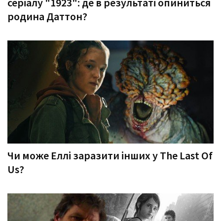
серіалу "1923": де в результаті опиниться
родина Даттон?
Чи може Еллі заразити інших у The Last Of
Us?