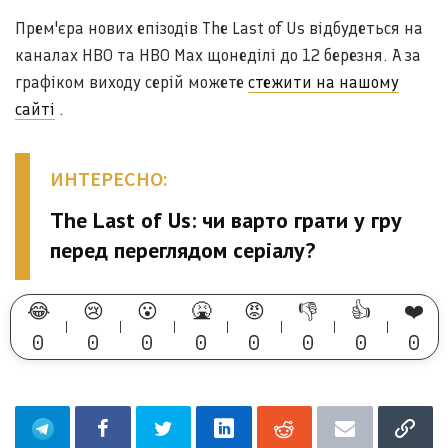
Прем'єра нових епізодів The Last of Us відбудеться на
каналах HBO та HBO Max щонеділі до 12 березня. А за
графіком виходу серій можете
стежити на нашому
сайті
.
ИНТЕРЕСНО:
The Last of Us: чи варто грати у гру
перед переглядом серіалу?
😂
😢
😮
🤮
😡
👎
👍
❤️
0
0
0
0
0
0
0
0