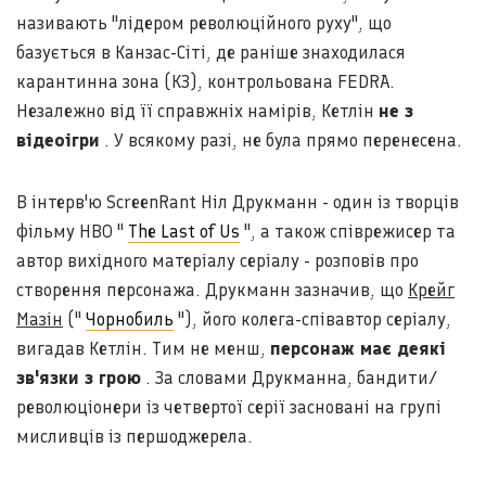
називають "лідером революційного руху", що
базується в Канзас-Сіті, де раніше знаходилася
карантинна зона (КЗ), контрольована FEDRA.
Незалежно від її справжніх намірів, Кетлін
не з
відеоігри
. У всякому разі, не була прямо перенесена.
В інтерв'ю ScreenRant Ніл Друкманн - один із творців
фільму HBO "
The Last of Us
", а також співрежисер та
автор вихідного матеріалу серіалу - розповів про
створення персонажа. Друкманн зазначив, що
Крейг
Мазін
("
Чорнобиль
"), його колега-співавтор серіалу,
вигадав Кетлін. Тим не менш,
персонаж має деякі
зв'язки з грою
. За словами Друкманна, бандити/
революціонери із четвертої серії засновані на групі
мисливців із першоджерела.