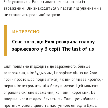
Заблукавшись, Еллі стикається віч-на-віч із
зараженим. Він знаходиться у пастці під уламками і
не становить реальної загрози.
ИНТЕРЕСНО:
Сенс того, що Еллі розкрила голову
зараженого у 3 серії The last of us
Еллі повільно підходить до зараженого, більше
заворожена, ніж будь-чим, і прорізає лінію на його
лобі - просто щоб подивитися, як він спливає кров'ю, -
перш ніж встромити ніж йому в мозок. Цей момент
справляє сильне враження, хоч він і короткий. Це
вперше, коли глядачі бачать, як Еллі щось вбиває – і
протягом усього цього та наступного епізодів Джоел