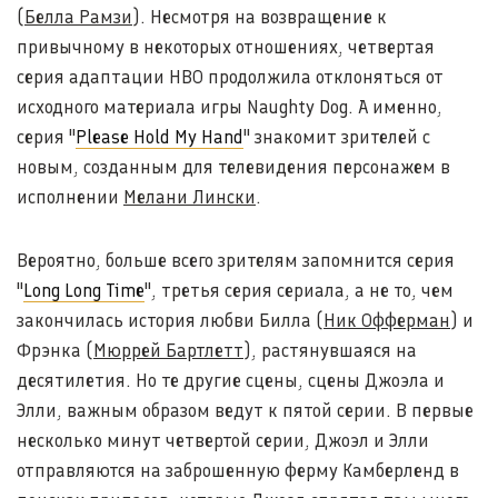
(
Белла Рамзи
). Несмотря на возвращение к
привычному в некоторых отношениях, четвертая
серия адаптации HBO продолжила отклоняться от
исходного материала игры Naughty Dog. А именно,
серия "
Please Hold My Hand
" знакомит зрителей с
новым, созданным для телевидения персонажем в
исполнении
Мелани Лински
.
Вероятно, больше всего зрителям запомнится серия
"
Long Long Time
", третья серия сериала, а не то, чем
закончилась история любви Билла (
Ник Офферман
) и
Фрэнка (
Мюррей Бартлетт
), растянувшаяся на
десятилетия. Но те другие сцены, сцены Джоэла и
Элли, важным образом ведут к пятой серии. В первые
несколько минут четвертой серии, Джоэл и Элли
отправляются на заброшенную ферму Камберленд в