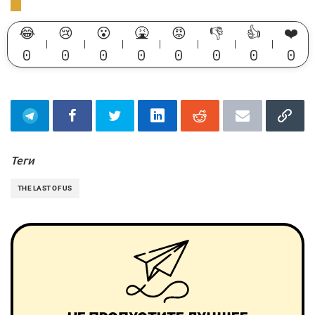
😂
😢
😮
🤮
😡
👎
👍
❤️
0
0
0
0
0
0
0
0
Теги
THE LAST OF US