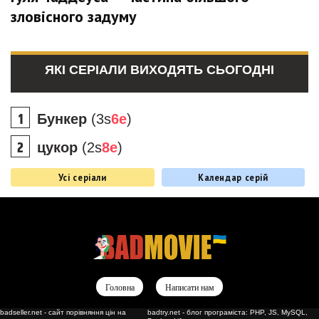
зловісного задуму
ЯКІ СЕРІАЛИ ВИХОДЯТЬ СЬОГОДНІ
Бункер
(3s
6e
)
цукор
(2s
8e
)
Усі серіали
Календар серій
Головна
Написати нам
badseller.net - сайт порівняння цін на
badtry.net - блог програміста: PHP, JS, MySQL,