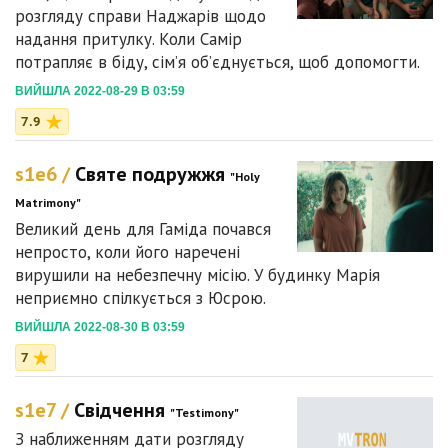
розгляду справи Наджарів щодо
надання притулку. Коли Самір
потрапляє в біду, сім’я об’єднується, щоб допомогти.
ВИЙШЛА 2022-08-29 В 03:59
7.9
s1e6 /
Святе подружжя
"Holy
Matrimony"
Великий день для Гаміда почався
непросто, коли його наречені
вирушили на небезпечну місію. У будинку Марія
неприємно спілкується з Юсрою.
ВИЙШЛА 2022-08-30 В 03:59
7
s1e7 /
Свідчення
"Testimony"
З наближенням дати розгляду