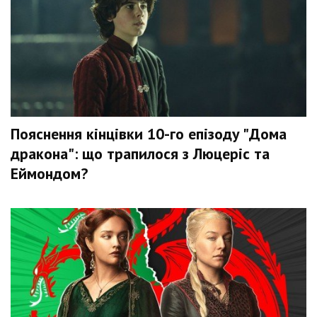
Пояснення кінцівки 10-го епізоду "Дома
дракона": що трапилося з Люцеріс та
Еймондом?