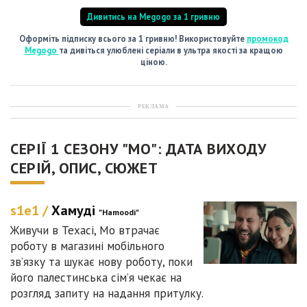
Дивитись на Megogo за 1 гривню
Оформіть підписку всього за 1 гривню! Використовуйте
промокод
Megogo
та дивіться улюблені серіали в ультра якості за кращою
ціною.
РЕКЛАМА
СЕРІЇ 1 СЕЗОНУ "МО": ДАТА ВИХОДУ
СЕРІЙ, ОПИС, СЮЖЕТ
s1e1 /
Хамуді
"Hamoodi"
Живучи в Техасі, Мо втрачає
роботу в магазині мобільного
зв’язку та шукає нову роботу, поки
його палестинська сім’я чекає на
розгляд запиту на надання притулку.