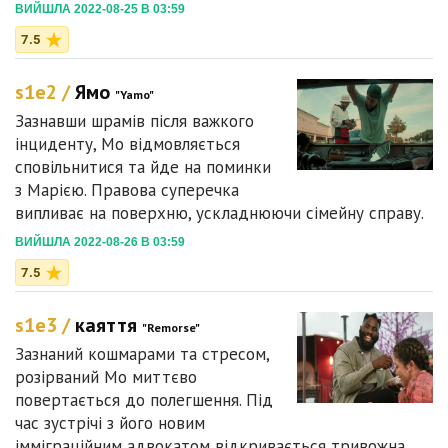
ВИЙШЛА 2022-08-25 В 03:59
7.5
s1e2 /
Ямо
"Yamo"
Зазнавши шрамів після важкого
інциденту, Мо відмовляється
сповільнитися та йде на поминки
з Марією. Правова суперечка
випливає на поверхню, ускладнюючи сімейну справу.
ВИЙШЛА 2022-08-26 В 03:59
7.5
s1e3 /
каяття
"Remorse"
Зазнаний кошмарами та стресом,
розірваний Мо миттєво
повертається до полегшення. Під
час зустрічі з його новим
імміграційним адвокатом відкривається тривожна