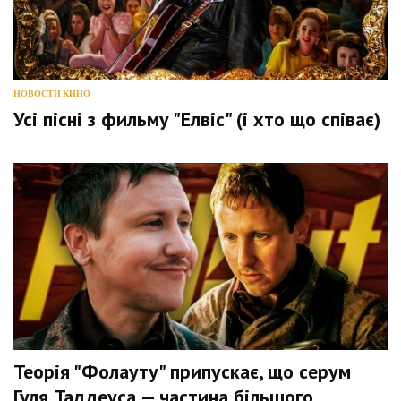
НОВОСТИ КИНО
Усі пісні з фильму "Елвіс" (і хто що співає)
Теорія "Фолауту" припускає, що серум
Гуля Таддеуса — частина більшого