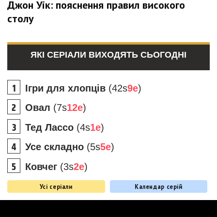
Джон Уік: пояснення правил високого
столу
ЯКІ СЕРІАЛИ ВИХОДЯТЬ СЬОГОДНІ
Ігри для хлопців
(42s
9e
)
Овал
(7s
12e
)
Тед Лассо
(4s
1e
)
Усе складно
(5s
5e
)
Ковчег
(3s
2e
)
Усі серіали
Календар серій