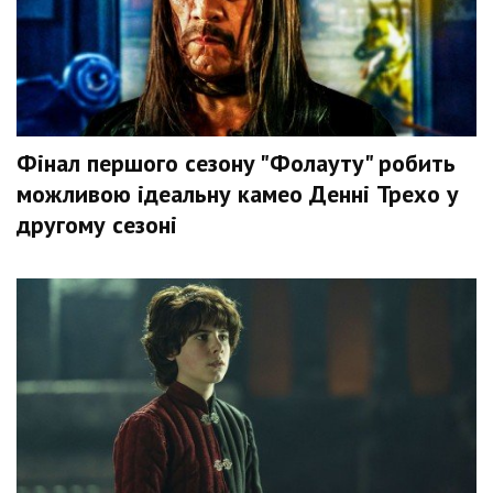
Фінал першого сезону "Фолауту" робить
можливою ідеальну камео Денні Трехо у
другому сезоні