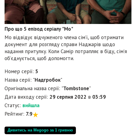
Про що 5 епізод серіалу "Мо"
Мо відвідує відчуженого члена сім’ї, щоб отримати
документ для розгляду справи Наджарів щодо
надання притулку. Коли Самір потрапляє в біду, сім’я
об’єднується, щоб допомогти.
Номер серії:
5
Назва серії: "
Надгробок
"
Оригінальна назва серії: "
Tombstone
"
Дата виходу серії:
29 серпня 2022
в
03:59
Статус:
вийшла
Рейтинг:
7.9
Дивитись на Megogo за 1 гривню