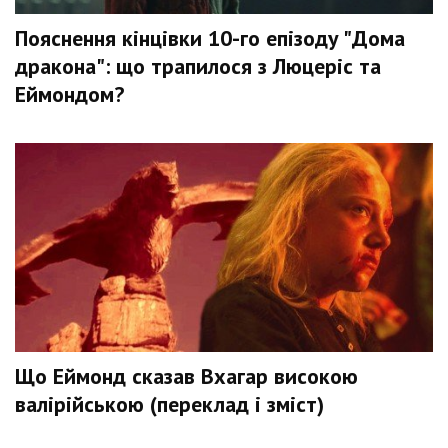
Пояснення кінцівки 10-го епізоду "Дома
дракона": що трапилося з Люцеріс та
Еймондом?
Що Еймонд сказав Вхагар високою
валірійською (переклад і зміст)