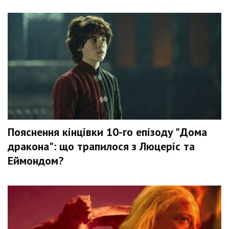
Пояснення кінцівки 10-го епізоду "Дома
дракона": що трапилося з Люцеріс та
Еймондом?