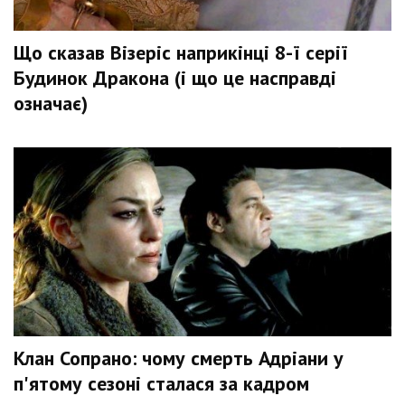
Що сказав Візеріс наприкінці 8-ї серії
Будинок Дракона (і що це насправді
означає)
Клан Сопрано: чому смерть Адріани у
п'ятому сезоні сталася за кадром