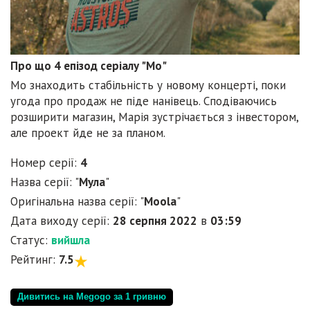
Про що 4 епізод серіалу "Мо"
Мо знаходить стабільність у новому концерті, поки
угода про продаж не піде нанівець. Сподіваючись
розширити магазин, Марія зустрічається з інвестором,
але проект йде не за планом.
Номер серії:
4
Назва серії: "
Мула
"
Оригінальна назва серії: "
Moola
"
Дата виходу серії:
28 серпня 2022
в
03:59
Статус:
вийшла
Рейтинг:
7.5
Дивитись на Megogo за 1 гривню