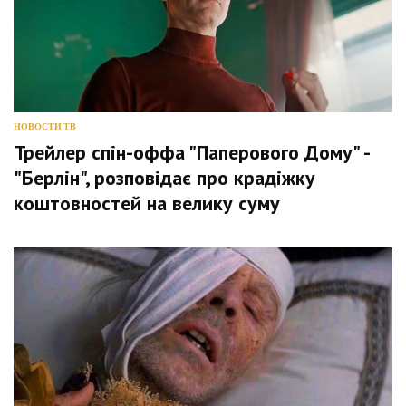
НОВОСТИ ТВ
Трейлер спін-оффа "Паперового Дому" -
"Берлін", розповідає про крадіжку
коштовностей на велику суму