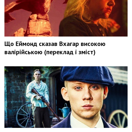
Що Еймонд сказав Вхагар високою
валірійською (переклад і зміст)