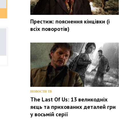
Престиж: пояснення кінцівки (і
всіх поворотів)
НОВОСТИ ТВ
The Last Of Us: 13 великодніх
яєць та прихованих деталей гри
у восьмій серії