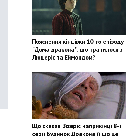
Пояснення кінцівки 10-го епізоду
"Дома дракона": що трапилося з
Люцеріс та Еймондом?
Що сказав Візеріс наприкінці 8-ї
серії Будинок Дракона (і що це