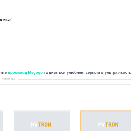
жека
"
"
уйте
промокод Megogo
та дивіться улюблені серіали в ультра якості
РЕКЛАМА