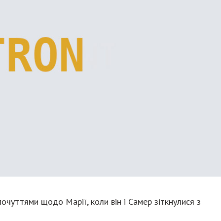
очуттями щодо Марії, коли він і Самер зіткнулися з