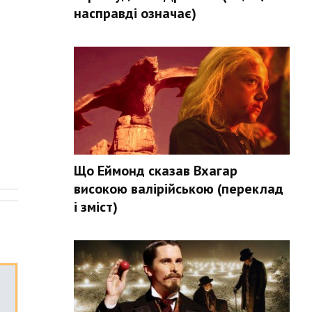
насправді означає)
Що Еймонд сказав Вхагар
.
високою валірійською (переклад
і зміст)