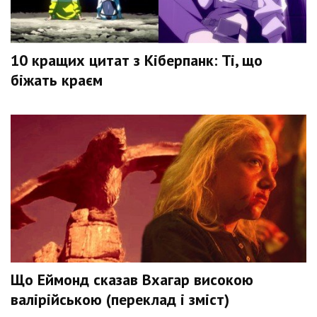
10 кращих цитат з Кіберпанк: Ті, що
біжать краєм
Що Еймонд сказав Вхагар високою
валірійською (переклад і зміст)