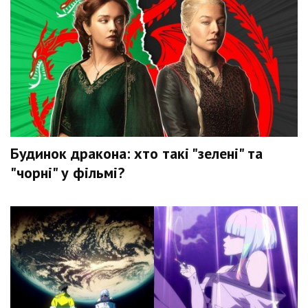
Будинок дракона: хто такі "зелені" та
"чорні" у фільмі?