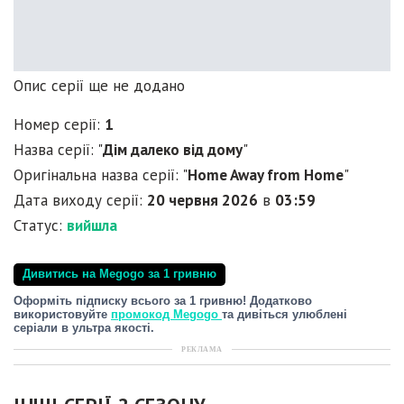
Опис серії ще не додано
Номер серії:
1
Назва серії: "
Дім далеко від дому
"
Оригінальна назва серії: "
Home Away from Home
"
Дата виходу серії:
20 червня 2026
в
03:59
Статус:
вийшла
Дивитись на Megogo за 1 гривню
Оформіть підписку всього за 1 гривню! Додатково
використовуйте
промокод Megogo
та дивіться улюблені
серіали в ультра якості.
РЕКЛАМА