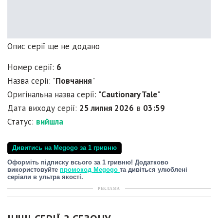
Опис серії ще не додано
Номер серії:
6
Назва серії: "
Повчання
"
Оригінальна назва серії: "
Cautionary Tale
"
Дата виходу серії:
25 липня 2026
в
03:59
Статус:
вийшла
Дивитись на Megogo за 1 гривню
Оформіть підписку всього за 1 гривню! Додатково
використовуйте
промокод Megogo
та дивіться улюблені
серіали в ультра якості.
РЕКЛАМА