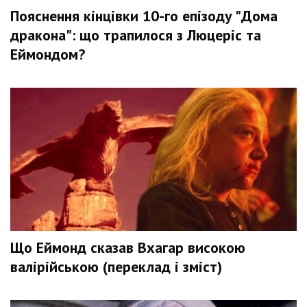
Пояснення кінцівки 10-го епізоду "Дома
дракона": що трапилося з Люцеріс та
Еймондом?
Що Еймонд сказав Вхагар високою
валірійською (переклад і зміст)