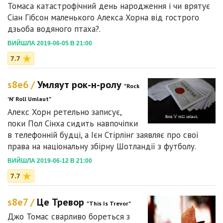
Томаса катастрофічний день народження і чи врятує
Сіан Гібсон маленького Алекса Хорна від гострого
дзьоба водяного птаха?.
ВИЙШЛА 2019-06-05 В 21:00
7.7
s8e6 /
Умляут рок-н-ролу
"Rock
'N' Roll Umlaut"
Алекс Хорн ретельно записує,
поки Пол Сінха сидить навпочіпки
в телефонній будці, а Ієн Стірлінг заявляє про свої
права на національну збірну Шотландії з футболу.
ВИЙШЛА 2019-06-12 В 21:00
7.7
s8e7 /
Це Тревор
"This Is Trevor"
Джо Томас сварливо бореться з