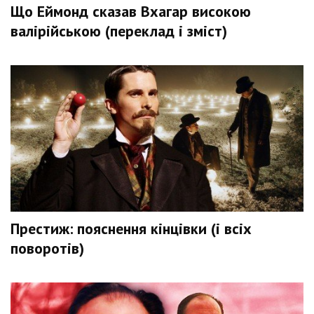
Що Еймонд сказав Вхагар високою
валірійською (переклад і зміст)
Престиж: пояснення кінцівки (і всіх
поворотів)