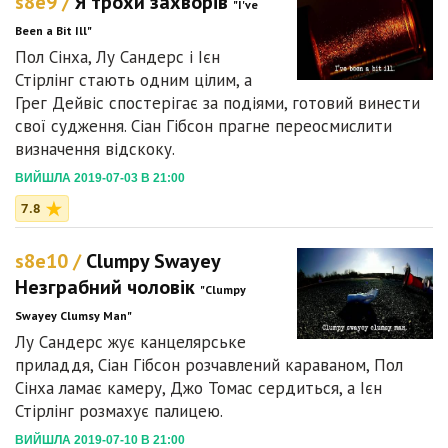
s8e9 /
Я трохи захворів
"I've
Been a Bit Ill"
Пол Сінха, Лу Сандерс і Ієн
Стірлінг стають одним цілим, а
Грег Дейвіс спостерігає за подіями, готовий винести
свої судження. Сіан Гібсон прагне переосмислити
визначення відскоку.
ВИЙШЛА 2019-07-03 В 21:00
7.8
s8e10 /
Clumpy Swayey
Незграбний чоловік
"Clumpy
Swayey Clumsy Man"
Лу Сандерс жує канцелярське
приладдя, Сіан Гібсон розчавлений караваном, Пол
Сінха ламає камеру, Джо Томас сердиться, а Ієн
Стірлінг розмахує палицею.
ВИЙШЛА 2019-07-10 В 21:00