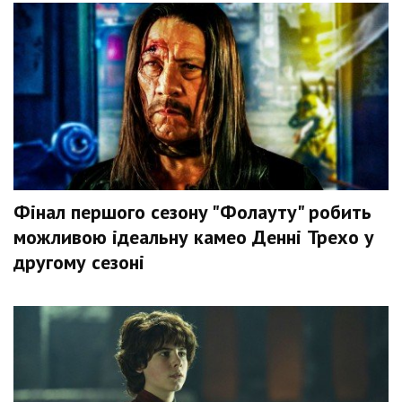
Фінал першого сезону "Фолауту" робить
можливою ідеальну камео Денні Трехо у
другому сезоні