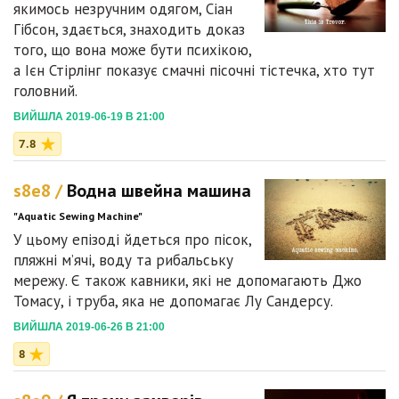
якимось незручним одягом, Сіан
Гібсон, здається, знаходить доказ
того, що вона може бути психікою,
а Ієн Стірлінг показує смачні пісочні тістечка, хто тут
головний.
ВИЙШЛА 2019-06-19 В 21:00
7.8
s8e8 /
Водна швейна машина
"Aquatic Sewing Machine"
У цьому епізоді йдеться про пісок,
пляжні м’ячі, воду та рибальську
мережу. Є також кавники, які не допомагають Джо
Томасу, і труба, яка не допомагає Лу Сандерсу.
ВИЙШЛА 2019-06-26 В 21:00
8