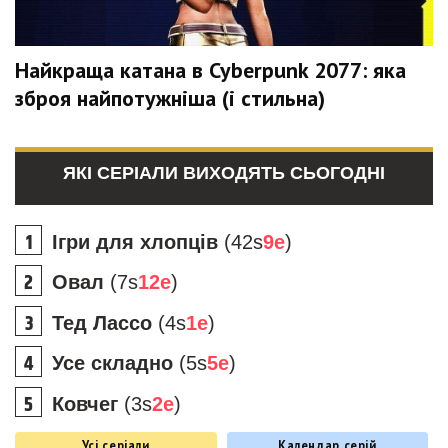
Найкраща катана в Cyberpunk 2077: яка
зброя найпотужніша (і стильна)
ЯКІ СЕРІАЛИ ВИХОДЯТЬ СЬОГОДНІ
Ігри для хлопців
(42s
9e
)
Овал
(7s
12e
)
Тед Лассо
(4s
1e
)
Усе складно
(5s
5e
)
Ковчег
(3s
2e
)
Усі серіали
Календар серій