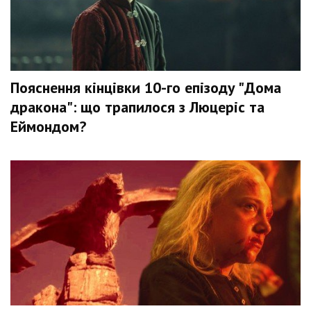
Пояснення кінцівки 10-го епізоду "Дома
дракона": що трапилося з Люцеріс та
Еймондом?