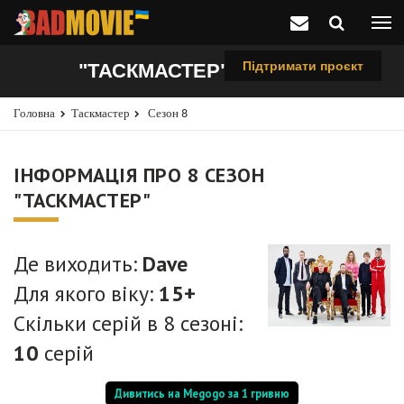
Підтримати проєкт
"ТАСКМАСТЕР", 8 СЕЗОН
Головна
Таскмастер
Сезон 8
ІНФОРМАЦІЯ ПРО 8 СЕЗОН
"ТАСКМАСТЕР"
Де виходить:
Dave
Для якого віку:
15+
Скільки серій в 8 сезоні:
10
серій
Дивитись на Megogo за 1 гривню