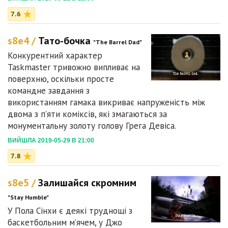
7.6
s8e4 /
Тато-бочка
"The Barrel Dad"
Конкурентний характер
Taskmaster тривожно випливає на
поверхню, оскільки просте
командне завдання з
використанням гамака викриває напруженість між
двома з п’яти коміксів, які змагаються за
монументальну золоту голову Грега Девіса.
ВИЙШЛА 2019-05-29 В 21:00
7.8
s8e5 /
Залишайся скромним
"Stay Humble"
У Пола Сінхи є деякі труднощі з
баскетбольним м’ячем, у Джо