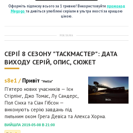
Оформіть підписку всього за 1 гривню! Використовуйте
промокод
Megogo
та дивіться улюблені серіали в ультра якості за кращою
ціною.
РЕКЛАМА
СЕРІЇ 8 СЕЗОНУ "ТАСКМАСТЕР": ДАТА
ВИХОДУ СЕРІЙ, ОПИС, СЮЖЕТ
s8e1 /
Привіт
"Hello"
П’ятеро нових учасників — Ієн
Стірлінг, Джо Томас, Лу Сандерс,
Пол Сінха та Сіан Гібсон —
виконують серію завдань під
пильним оком Грега Девіса та Алекса Хорна.
ВИЙШЛА 2019-05-08 В 21:00