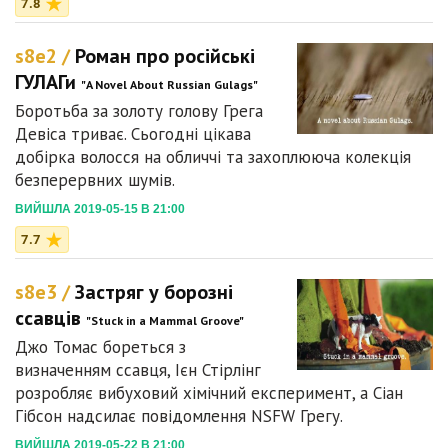
7.8
s8e2 /
Роман про російські
ГУЛАГи
"A Novel About Russian Gulags"
Боротьба за золоту голову Грега
Девіса триває. Сьогодні цікава
добірка волосся на обличчі та захоплююча колекція
безперервних шумів.
ВИЙШЛА 2019-05-15 В 21:00
7.7
s8e3 /
Застряг у борозні
ссавців
"Stuck in a Mammal Groove"
Джо Томас бореться з
визначенням ссавця, Ієн Стірлінг
розробляє вибуховий хімічний експеримент, а Сіан
Гібсон надсилає повідомлення NSFW Грегу.
ВИЙШЛА 2019-05-22 В 21:00