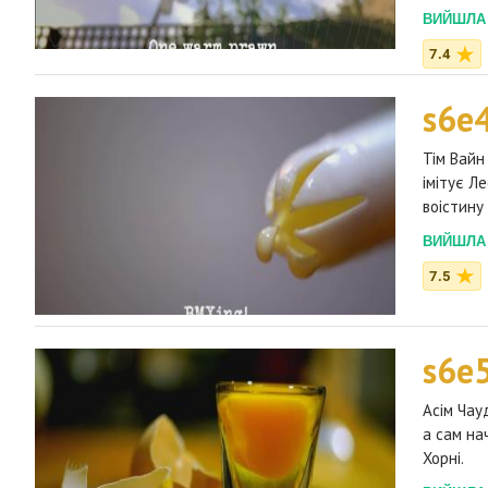
ВИЙШЛА 2
7.4
s6e
Тім Вайн
імітує Л
воістину
ВИЙШЛА 2
7.5
s6e
Асім Чау
а сам на
Хорні.