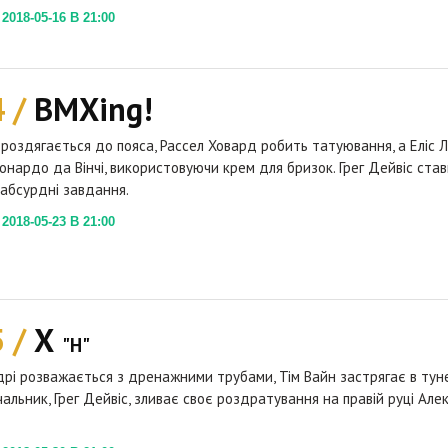
018-05-16 В 21:00
4 /
BMXing!
 роздягається до пояса, Рассел Ховард робить татуювання, а Еліс Л
еонардо да Вінчі, використовуючи крем для бризок. Грег Дейвіс ста
 абсурдні завдання.
018-05-23 В 21:00
5 /
Х
"H"
дрі розважається з дренажними трубами, Тім Вайн застрягає в туне
чальник, Грег Дейвіс, зливає своє роздратування на правій руці Але