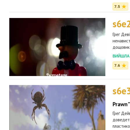
7.5
s6e
Грег Дев
ненавист
дощовик.
ВИЙШЛА 2
7.6
s6e
Prawn"
Ґреґ Дей
доведеть
пластико