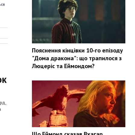
ься
Пояснення кінцівки 10-го епізоду
"Дома дракона": що трапилося з
Люцеріс та Еймондом?
ок
рд,
и
Що Еймонд сказав Вхагар