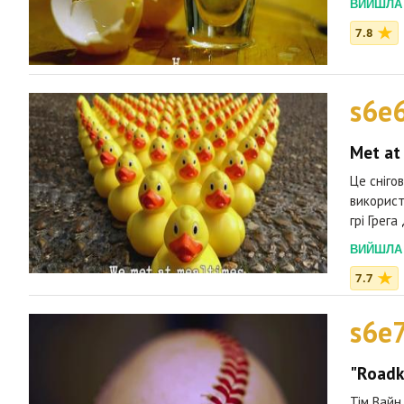
ВИЙШЛА 2
7.8
s6e
Met at
Це снігов
використ
грі Грега
ВИЙШЛА 2
7.7
s6e
"Roadk
Тім Вайн