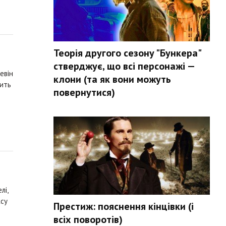
Теорія другого сезону "Бункера"
стверджує, що всі персонажі —
евін
клони (та як вони можуть
вить
повернутися)
лі,
ксу
Престиж: пояснення кінцівки (і
всіх поворотів)