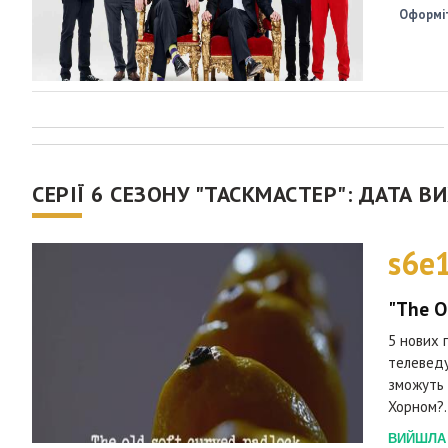
Оформіт
СЕРІЇ 6 СЕЗОНУ "ТАСКМАСТЕР": ДАТА В
s6e
"The O
5 нових 
телеведуч
зможуть 
Хорном?.
ВИЙШЛА 2