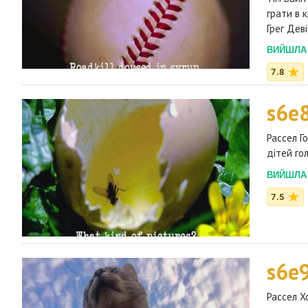
грати в 
Грег Деві
ВИЙШЛА 2
7.8
s6e
Рассел Г
дітей го
ВИЙШЛА 2
7.5
s6e
Рассел Х