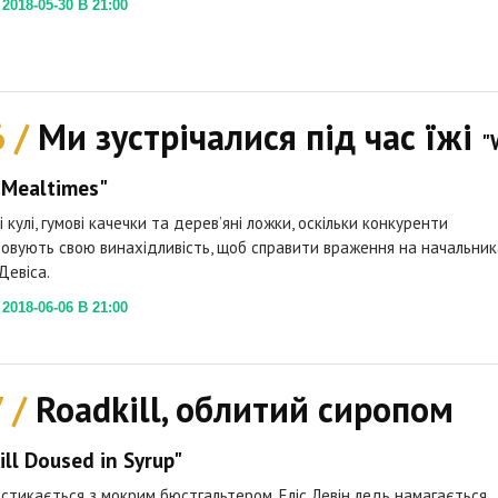
018-05-30 В 21:00
6 /
Ми зустрічалися під час їжі
"
 Mealtimes"
і кулі, гумові качечки та дерев’яні ложки, оскільки конкуренти
овують свою винахідливість, щоб справити враження на начальник
 Девіса.
018-06-06 В 21:00
7 /
Roadkill, облитий сиропом
ill Doused in Syrup"
 стикається з мокрим бюстгальтером, Еліс Левін ледь намагається