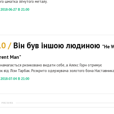
го шматка зігнутого металу.
018-06-27 В 21:00
10 /
Він був іншою людиною
"He 
erent Man"
 намагається ризиковано видати себе, а Алекс Горн отримує
к від Лізи Тарбак. Розкрито одержувача золотого бона Наставника
018-07-04 В 21:00
РЕКЛАМА