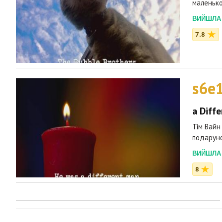
маленько
ВИЙШЛА 2
7.8
s6e
a Diff
Тім Вайн
подаруно
ВИЙШЛА 2
8