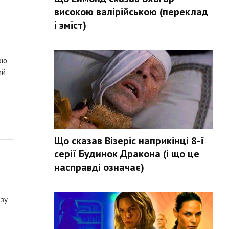
високою валірійською (переклад
і зміст)
ою
ий
Що сказав Візеріс наприкінці 8-ї
серії Будинок Дракона (і що це
насправді означає)
азу