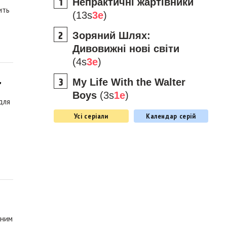
Непрактичні жартівники
ить
(13s
3e
)
Зоряний Шлях:
Дивовижні нові світи
(4s
3e
)
My Life With the Walter
"
Boys
(3s
1e
)
для
Усі серіали
Календар серій
еним