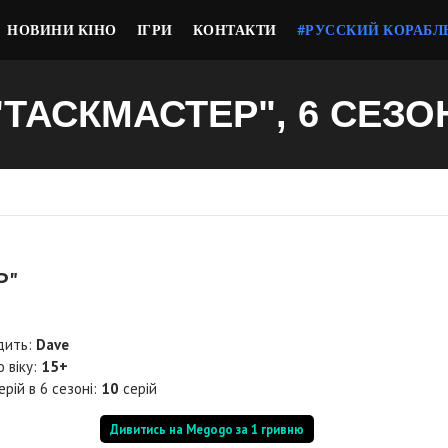
НОВИНИ КІНО
ІГРИ
КОНТАКТИ
#РУССКИЙ КОРАБЛ
"ТАСКМАСТЕР", 6 СЕЗО
Р"
дить:
Dave
о віку:
15+
ерій в 6 сезоні:
10
серій
Дивитись на Megogo за 1 гривню