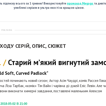
ь підписку всього за 1 гривню! Використовуйте
промокод Megogo
та дивіт
улюблені серіали в ультра якості за кращою ціною.
РЕКЛАМА
ИХОДУ СЕРІЙ, ОПИС, СЮЖЕТ
1 /
Старий м’який вигнутий зам
ld Soft, Curved Padlock"
гостей починають новий сезон; Актор Асім Чаудрі, комік Рассел Гова
а Ліза Тарбак, «комік» Тім Вайн і чарівна ді-джей Еліс Левін. Але ч
вони виконати химерні завдання, поставлені маленьким Алексом
018-05-02 В 21:00