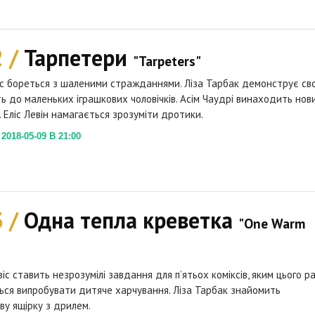
2 /
Тарпетери
"Tarpeters"
іс бореться з шаленими стражданнями. Ліза Тарбак демонструє св
ь до маленьких іграшкових чоловічків. Асім Чаудрі винаходить нов
 Еліс Левін намагається зрозуміти дротики.
018-05-09 В 21:00
3 /
Одна тепла креветка
"One Warm
віс ставить незрозумілі завдання для п’ятьох коміксів, яким цього р
ся випробувати дитяче харчування. Ліза Тарбак знайомить
ву ящірку з дрилем.