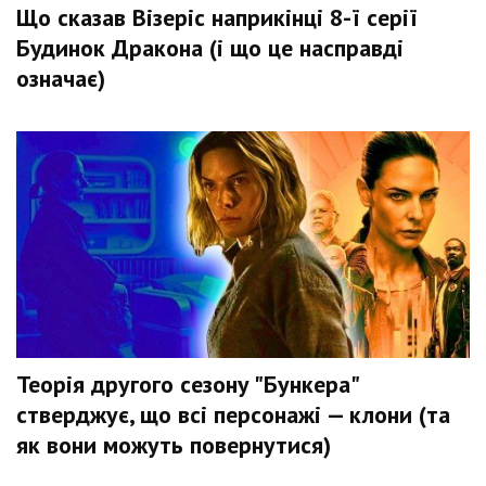
Що сказав Візеріс наприкінці 8-ї серії
Будинок Дракона (і що це насправді
означає)
Теорія другого сезону "Бункера"
стверджує, що всі персонажі — клони (та
як вони можуть повернутися)