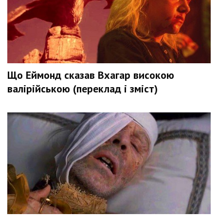
Що Еймонд сказав Вхагар високою
валірійською (переклад і зміст)