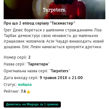
Про що 2 епізод серіалу "Таскмастер"
Грег Девіс бореться з шаленими стражданнями. Ліза
Тарбак демонструє свою ненависть до маленьких
іграшкових чоловічків. Асім Чаудрі винаходить новий
дощовик. Еліс Левін намагається зрозуміти дротики.
Номер серії:
2
Назва серії: "
Тарпетери
"
Оригінальна назва серії: "
Tarpeters
"
Дата виходу серії:
9 травня 2018
в
21:00
Статус:
вийшла
Рейтинг:
7.6
Дивитись на Megogo за 1 гривню