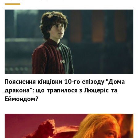
Пояснення кінцівки 10-го епізоду "Дома
дракона": що трапилося з Люцеріс та
Еймондом?