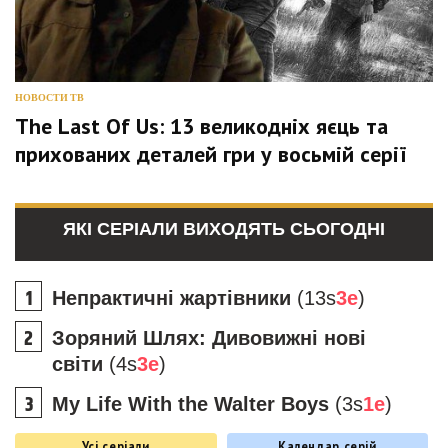
НОВОСТИ ТВ
The Last Of Us: 13 великодніх яєць та
прихованих деталей гри у восьмій серії
ЯКІ СЕРІАЛИ ВИХОДЯТЬ СЬОГОДНІ
Непрактичні жартівники
(13s
3e
)
Зоряний Шлях: Дивовижні нові
світи
(4s
3e
)
My Life With the Walter Boys
(3s
1e
)
Усі серіали
Календар серій