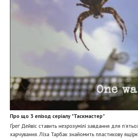
Про що 3 епізод серіалу "Таскмастер"
Ґреґ Дейвіс ставить незрозумілі завдання для п’ять
харчування. Ліза Тарбак знайомить пластикову ящірк