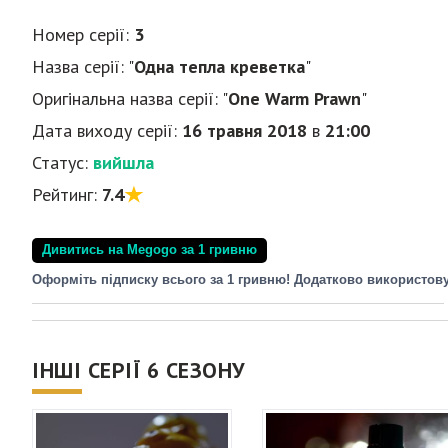
Номер серії:
3
Назва серії: "
Одна тепла креветка
"
Оригінальна назва серії: "
One Warm Prawn
"
Дата виходу серії:
16 травня 2018
в
21:00
Статус:
вийшла
Рейтинг:
7.4
Дивитись на Megogo за 1 гривню
Оформіть підписку всього за 1 гривню! Додатково використов
ІНШІ СЕРІЇ 6 СЕЗОНУ