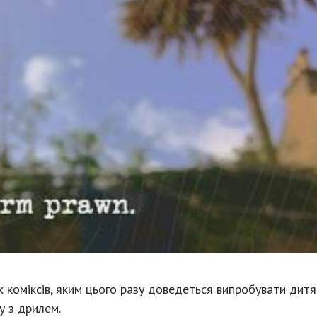
ох коміксів, яким цього разу доведеться випробувати дит
у з дрилем.