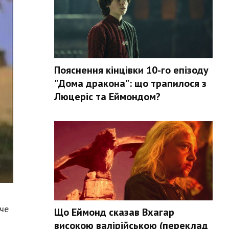
Пояснення кінцівки 10-го епізоду
"Дома дракона": що трапилося з
Люцеріс та Еймондом?
яче
Що Еймонд сказав Вхагар
високою валірійською (переклад