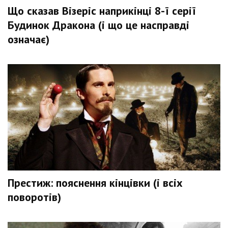
Що сказав Візеріс наприкінці 8-ї серії
Будинок Дракона (і що це насправді
означає)
Престиж: пояснення кінцівки (і всіх
поворотів)