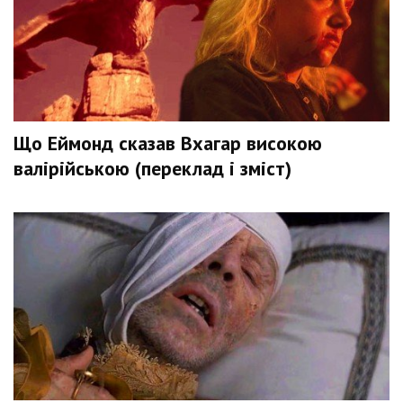
Що Еймонд сказав Вхагар високою
валірійською (переклад і зміст)