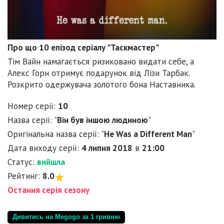
Про що 10 епізод серіалу "Таскмастер"
Тім Вайн намагається ризиковано видати себе, а
Алекс Горн отримує подарунок від Лізи Тарбак.
Розкрито одержувача золотого бона Наставника.
Номер серії:
10
Назва серії: "
Він був іншою людиною
"
Оригінальна назва серії: "
He Was a Different Man
"
Дата виходу серії:
4 липня 2018
в
21:00
Статус:
вийшла
Рейтинг:
8.0
Остання серія сезону
Дивитись на Megogo за 1 гривню