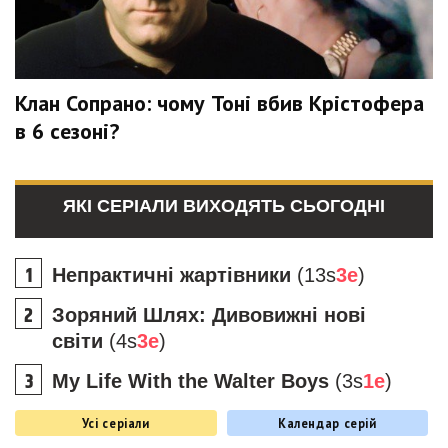
Клан Сопрано: чому Тоні вбив Крістофера
в 6 сезоні?
ЯКІ СЕРІАЛИ ВИХОДЯТЬ СЬОГОДНІ
Непрактичні жартівники
(13s
3e
)
Зоряний Шлях: Дивовижні нові
світи
(4s
3e
)
My Life With the Walter Boys
(3s
1e
)
Усі серіали
Календар серій