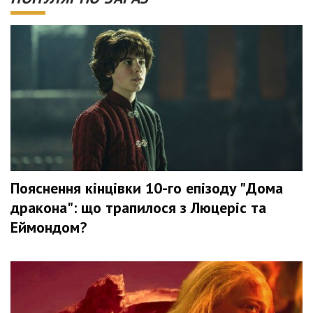
Пояснення кінцівки 10-го епізоду "Дома
дракона": що трапилося з Люцеріс та
Еймондом?