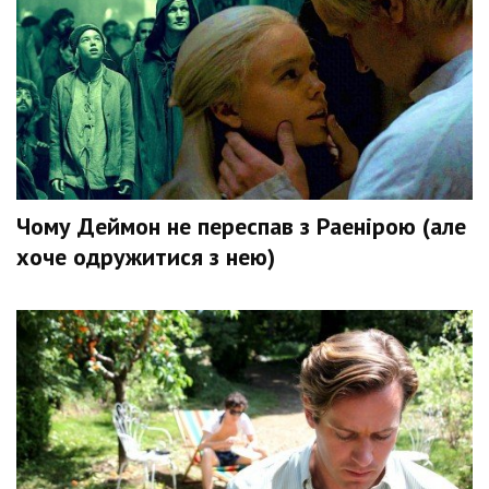
Чому Деймон не переспав з Раенірою (але
хоче одружитися з нею)