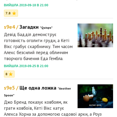
ВИЙШЛА 2019-09-18 В 21:00
7.8
s9e4 /
Загадки
"Quisps"
Девід Бадділ демонструє
готовність оголити груди, а Кеті
Вікс грабує скарбничку. Тим часом
Алекс безсилий перед обличчям
творчого бачення Еда Гембла.
ВИЙШЛА 2019-09-25 В 21:00
8
s9e5 /
Ще одна ложка
"Another
Spoon"
Джо Бренд показує ковбоям, як
грати ковбоїв, Кеті Вікс катує
Алекса Хорна за допомогою садової арки, а Роуз