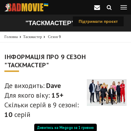
Підтримати проєкт
"ТАСКМАСТЕР", 9 СЕЗОН
Головна
Таскмастер
Сезон 9
ІНФОРМАЦІЯ ПРО 9 СЕЗОН
"ТАСКМАСТЕР"
Де виходить:
Dave
Для якого віку:
15+
Скільки серій в 9 сезоні:
10
серій
Дивитись на Megogo за 1 гривню