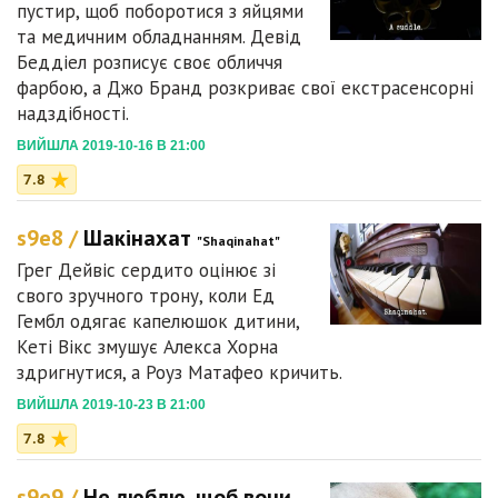
пустир, щоб поборотися з яйцями
та медичним обладнанням. Девід
Беддіел розписує своє обличчя
фарбою, а Джо Бранд розкриває свої екстрасенсорні
надздібності.
ВИЙШЛА 2019-10-16 В 21:00
7.8
s9e8 /
Шакінахат
"Shaqinahat"
Грег Дейвіс сердито оцінює зі
свого зручного трону, коли Ед
Гембл одягає капелюшок дитини,
Кеті Вікс змушує Алекса Хорна
здригнутися, а Роуз Матафео кричить.
ВИЙШЛА 2019-10-23 В 21:00
7.8
s9e9 /
Не люблю, щоб вони