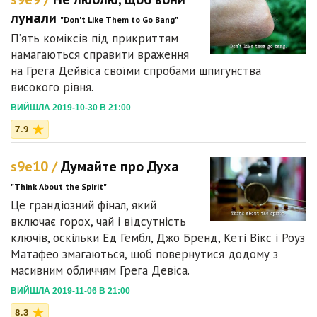
лунали
"Don't Like Them to Go Bang"
П’ять коміксів під прикриттям
намагаються справити враження
на Грега Дейвіса своїми спробами шпигунства
високого рівня.
ВИЙШЛА 2019-10-30 В 21:00
7.9
s9e10 /
Думайте про Духа
"Think About the Spirit"
Це грандіозний фінал, який
включає горох, чай і відсутність
ключів, оскільки Ед Гембл, Джо Бренд, Кеті Вікс і Роуз
Матафео змагаються, щоб повернутися додому з
масивним обличчям Грега Девіса.
ВИЙШЛА 2019-11-06 В 21:00
8.3