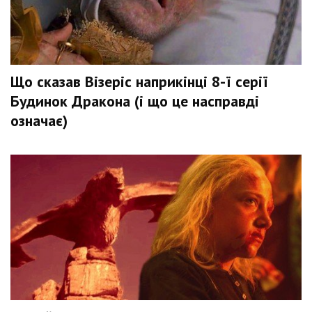
Що сказав Візеріс наприкінці 8-ї серії
Будинок Дракона (і що це насправді
означає)