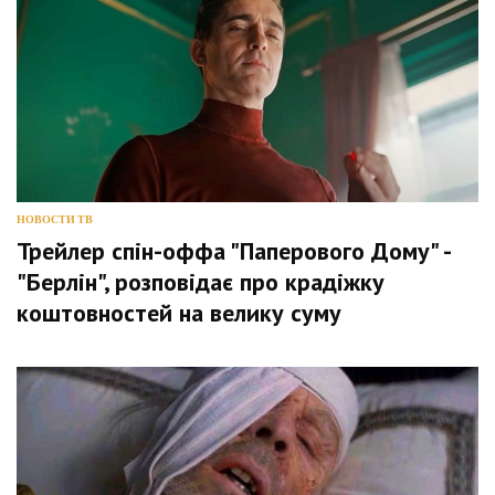
НОВОСТИ ТВ
Трейлер спін-оффа "Паперового Дому" -
"Берлін", розповідає про крадіжку
коштовностей на велику суму