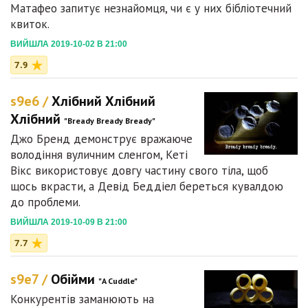
Матафео запитує незнайомця, чи є у них бібліотечний
квиток.
ВИЙШЛА 2019-10-02 В 21:00
7.9
s9e6 /
Хлібний Хлібний
Хлібний
"Bready Bready Bready"
Джо Бренд демонструє вражаюче
володіння вуличним сленгом, Кеті
Вікс використовує довгу частину свого тіла, щоб
щось вкрасти, а Девід Беддіел береться кувалдою
до проблеми.
ВИЙШЛА 2019-10-09 В 21:00
7.7
s9e7 /
Обійми
"A Cuddle"
Конкурентів заманюють на