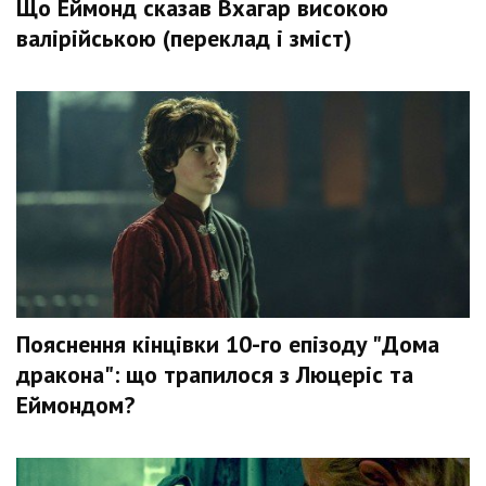
Що Еймонд сказав Вхагар високою
валірійською (переклад і зміст)
Пояснення кінцівки 10-го епізоду "Дома
дракона": що трапилося з Люцеріс та
Еймондом?