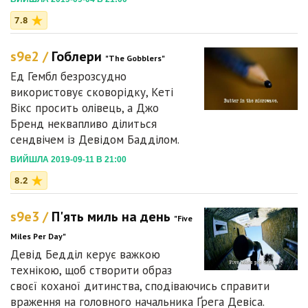
7.8
s9e2 /
Гоблери
"The Gobblers"
Ед Гембл безрозсудно
використовує сковорідку, Кеті
Вікс просить олівець, а Джо
Бренд неквапливо ділиться
сендвічем із Девідом Бадділом.
ВИЙШЛА 2019-09-11 В 21:00
8.2
s9e3 /
П'ять миль на день
"Five
Miles Per Day"
Девід Бедділ керує важкою
технікою, щоб створити образ
своєї коханої дитинства, сподіваючись справити
враження на головного начальника Ґрега Девіса.