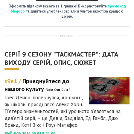
Оформіть підписку всього за 1 гривню! Використовуйте
промокод
Megogo
та дивіться улюблені серіали в ультра якості за кращою
ціною.
РЕКЛАМА
СЕРІЇ 9 СЕЗОНУ "ТАСКМАСТЕР": ДАТА
ВИХОДУ СЕРІЙ, ОПИС, СЮЖЕТ
s9e1 /
Приєднуйтеся до
нашого культу
"Join Our Cult"
Грег Дейвіс повернувся, до нього,
як ніколи, приєднався Алекс Хорн.
П’ятеро знаменитостей, які урочисто з’являться на
дев’ятій серії, – це Девід Баддіел, Ед Гембл, Джо
Бранд, Кеті Вікс і Роуз Матафео.
ВИЙШЛА 2019-09-04 В 21:00