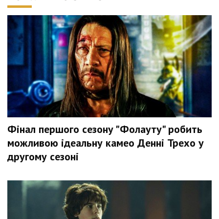
Фінал першого сезону "Фолауту" робить
можливою ідеальну камео Денні Трехо у
другому сезоні