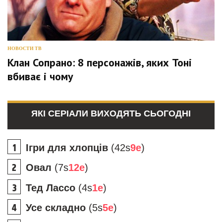
НОВОСТИ ТВ
Клан Сопрано: 8 персонажів, яких Тоні
вбиває і чому
ЯКІ СЕРІАЛИ ВИХОДЯТЬ СЬОГОДНІ
Ігри для хлопців
(42s
9e
)
Овал
(7s
12e
)
Тед Лассо
(4s
1e
)
Усе складно
(5s
5e
)