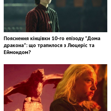
Пояснення кінцівки 10-го епізоду "Дома
дракона": що трапилося з Люцеріс та
Еймондом?