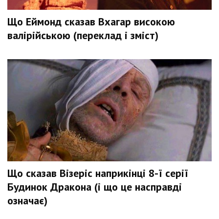
Що Еймонд сказав Вхагар високою
валірійською (переклад і зміст)
Що сказав Візеріс наприкінці 8-ї серії
Будинок Дракона (і що це насправді
означає)