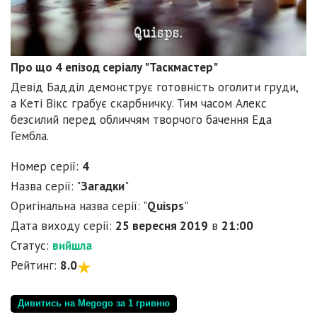
Про що 4 епізод серіалу "Таскмастер"
Девід Бадділ демонструє готовність оголити груди,
а Кеті Вікс грабує скарбничку. Тим часом Алекс
безсилий перед обличчям творчого бачення Еда
Гембла.
Номер серії:
4
Назва серії: "
Загадки
"
Оригінальна назва серії: "
Quisps
"
Дата виходу серії:
25 вересня 2019
в
21:00
Статус:
вийшла
Рейтинг:
8.0
Дивитись на Megogo за 1 гривню