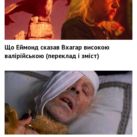
Що Еймонд сказав Вхагар високою
валірійською (переклад і зміст)