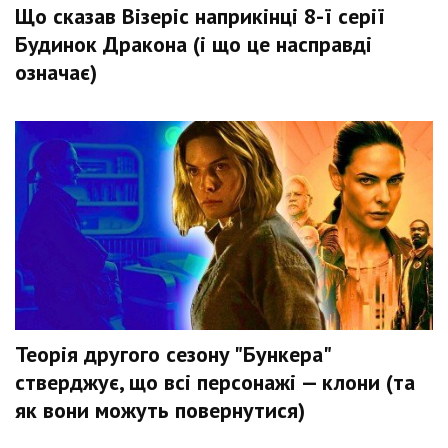
Що сказав Візеріс наприкінці 8-ї серії
Будинок Дракона (і що це насправді
означає)
Теорія другого сезону "Бункера"
стверджує, що всі персонажі — клони (та
як вони можуть повернутися)