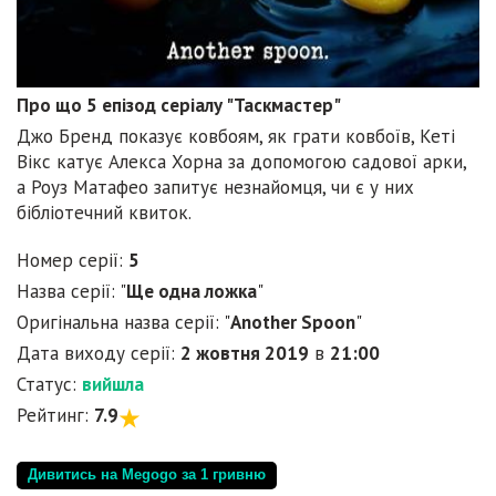
Про що 5 епізод серіалу "Таскмастер"
Джо Бренд показує ковбоям, як грати ковбоїв, Кеті
Вікс катує Алекса Хорна за допомогою садової арки,
а Роуз Матафео запитує незнайомця, чи є у них
бібліотечний квиток.
Номер серії:
5
Назва серії: "
Ще одна ложка
"
Оригінальна назва серії: "
Another Spoon
"
Дата виходу серії:
2 жовтня 2019
в
21:00
Статус:
вийшла
Рейтинг:
7.9
Дивитись на Megogo за 1 гривню