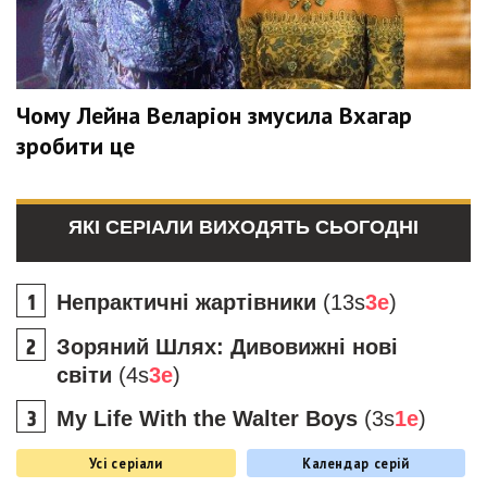
Чому Лейна Веларіон змусила Вхагар
зробити це
ЯКІ СЕРІАЛИ ВИХОДЯТЬ СЬОГОДНІ
Непрактичні жартівники
(13s
3e
)
Зоряний Шлях: Дивовижні нові
світи
(4s
3e
)
My Life With the Walter Boys
(3s
1e
)
Усі серіали
Календар серій