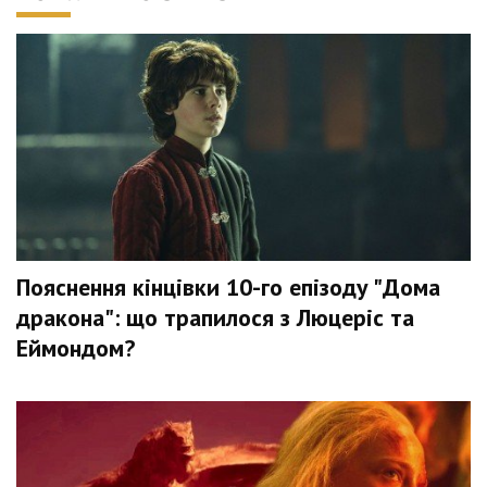
Пояснення кінцівки 10-го епізоду "Дома
дракона": що трапилося з Люцеріс та
Еймондом?