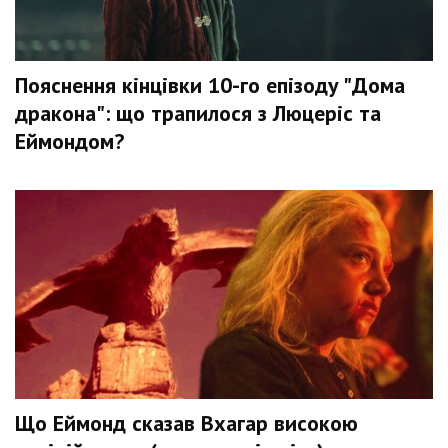
Пояснення кінцівки 10-го епізоду "Дома
дракона": що трапилося з Люцеріс та
Еймондом?
Що Еймонд сказав Вхагар високою