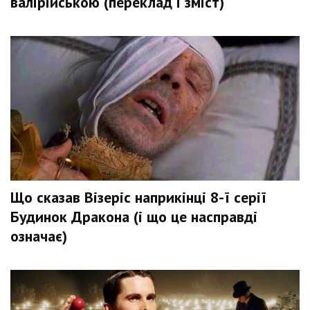
валірійською (переклад і зміст)
Що сказав Візеріс наприкінці 8-ї серії
Будинок Дракона (і що це насправді
означає)