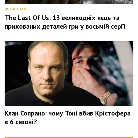
НОВОСТИ ТВ
The Last Of Us: 13 великодніх яєць та
прихованих деталей гри у восьмій серії
Клан Сопрано: чому Тоні вбив Крістофера
в 6 сезоні?