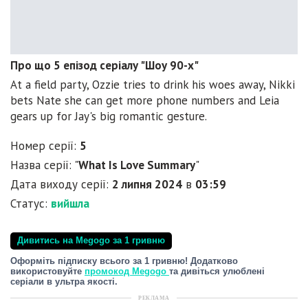
Про що 5 епізод серіалу "Шоу 90-х"
At a field party, Ozzie tries to drink his woes away, Nikki
bets Nate she can get more phone numbers and Leia
gears up for Jay's big romantic gesture.
Номер серії:
5
Назва серії: "
What Is Love Summary
"
Дата виходу серії:
2 липня 2024
в
03:59
Статус:
вийшла
Дивитись на Megogo за 1 гривню
Оформіть підписку всього за 1 гривню! Додатково
використовуйте
промокод Megogo
та дивіться улюблені
серіали в ультра якості.
РЕКЛАМА