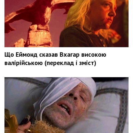
Що Еймонд сказав Вхагар високою
валірійською (переклад і зміст)