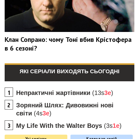
Клан Сопрано: чому Тоні вбив Крістофера
в 6 сезоні?
ЯКІ СЕРІАЛИ ВИХОДЯТЬ СЬОГОДНІ
Непрактичні жартівники
(13s
3e
)
Зоряний Шлях: Дивовижні нові
світи
(4s
3e
)
My Life With the Walter Boys
(3s
1e
)
Усі серіали
Календар серій