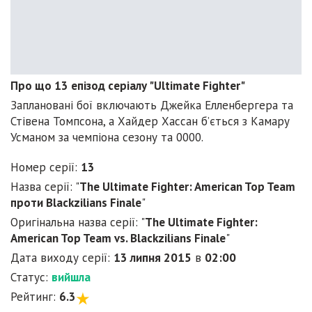
Про що 13 епізод серіалу "Ultimate Fighter"
Заплановані бої включають Джейка Елленбергера та
Стівена Томпсона, а Хайдер Хассан б’ється з Камару
Усманом за чемпіона сезону та 0000.
Номер серії:
13
Назва серії: "
The Ultimate Fighter: American Top Team
проти Blackzilians Finale
"
Оригінальна назва серії: "
The Ultimate Fighter:
American Top Team vs. Blackzilians Finale
"
Дата виходу серії:
13 липня 2015
в
02:00
Статус:
вийшла
Рейтинг:
6.3