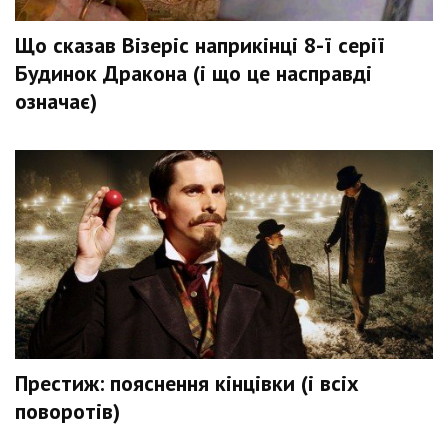
Що сказав Візеріс наприкінці 8-ї серії
Будинок Дракона (і що це насправді
означає)
Престиж: пояснення кінцівки (і всіх
поворотів)