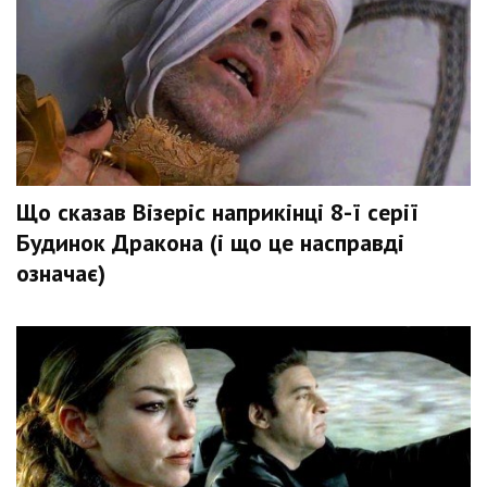
Що сказав Візеріс наприкінці 8-ї серії
Будинок Дракона (і що це насправді
означає)