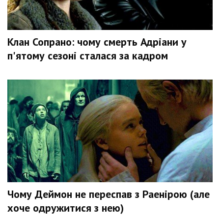
Клан Сопрано: чому смерть Адріани у
п'ятому сезоні сталася за кадром
Чому Деймон не переспав з Раенірою (але
хоче одружитися з нею)