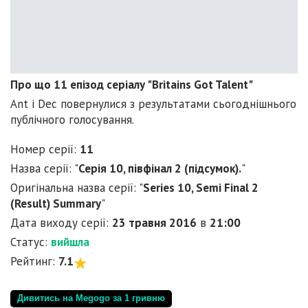
Про що 11 епізод серіалу "Britains Got Talent"
Ant і Dec повернулися з результатами сьогоднішнього
публічного голосування.
Номер серії:
11
Назва серії: "
Серія 10, півфінал 2 (підсумок).
"
Оригінальна назва серії: "
Series 10, Semi Final 2
(Result) Summary
"
Дата виходу серії:
23 травня 2016
в
21:00
Статус:
вийшла
Рейтинг:
7.1
Дивитись на Megogo за 1 гривню