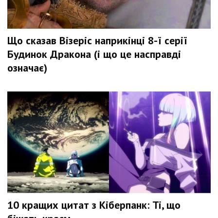
Що сказав Візеріс наприкінці 8-ї серії
Будинок Дракона (і що це насправді
означає)
10 кращих цитат з Кіберпанк: Ті, що