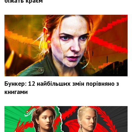
біжать краєм
Бункер: 12 найбільших змін порівняно з
книгами