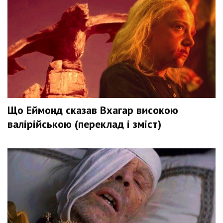
Що Еймонд сказав Вхагар високою
валірійською (переклад і зміст)