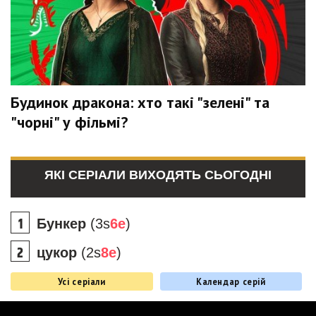
Будинок дракона: хто такі "зелені" та
"чорні" у фільмі?
ЯКІ СЕРІАЛИ ВИХОДЯТЬ СЬОГОДНІ
Бункер
(3s
6e
)
цукор
(2s
8e
)
Усі серіали
Календар серій