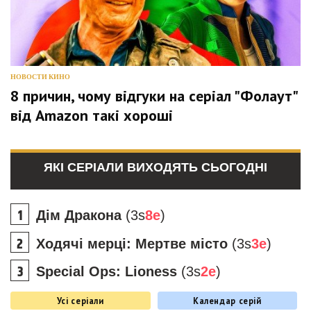
НОВОСТИ КИНО
8 причин, чому відгуки на серіал "Фолаут"
від Amazon такі хороші
ЯКІ СЕРІАЛИ ВИХОДЯТЬ СЬОГОДНІ
Дім Дракона
(3s
8e
)
Ходячі мерці: Мертве місто
(3s
3e
)
Special Ops: Lioness
(3s
2e
)
Усі серіали
Календар серій