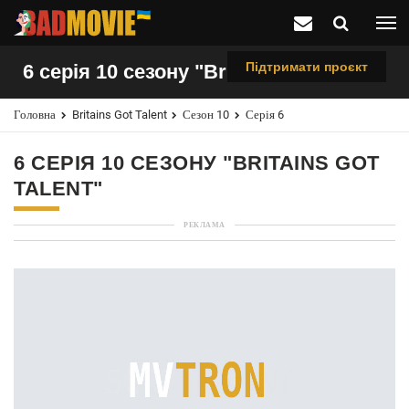
Підтримати проєкт
6 серія 10 сезону "Britains Got Talent"
Головна
Britains Got Talent
Сезон 10
Серія 6
6 СЕРІЯ 10 СЕЗОНУ "BRITAINS GOT
TALENT"
РЕКЛАМА