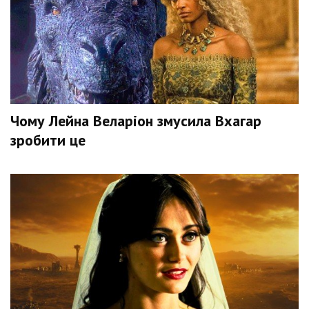
Чому Лейна Веларіон змусила Вхагар
зробити це