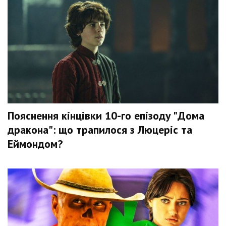
Пояснення кінцівки 10-го епізоду "Дома
дракона": що трапилося з Люцеріс та
Еймондом?