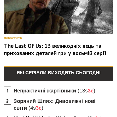
НОВОСТИ ТВ
The Last Of Us: 13 великодніх яєць та
прихованих деталей гри у восьмій серії
ЯКІ СЕРІАЛИ ВИХОДЯТЬ СЬОГОДНІ
Непрактичні жартівники
(13s
3e
)
Зоряний Шлях: Дивовижні нові
світи
(4s
3e
)