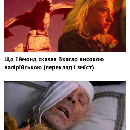
Що Еймонд сказав Вхагар високою
валірійською (переклад і зміст)