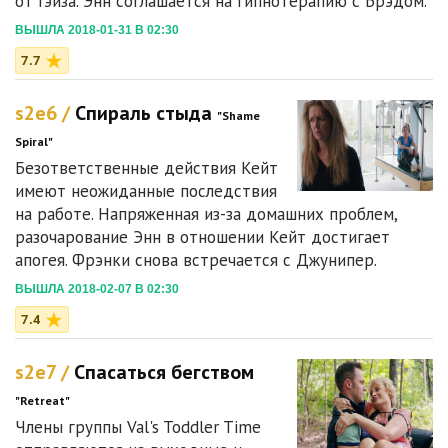
от Гэйза. Энн соглашается на гипнотерапию с Брэдом.
ВЫШЛА 2018-01-31 В 02:30
7.7
s2e6 /
Спираль стыда
"Shame
Spiral"
Безответственные действия Кейт
имеют неожиданные последствия
на работе. Напряженная из-за домашних проблем,
разочарование Энн в отношении Кейт достигает
апогея. Фрэнки снова встречается с Джунипер.
ВЫШЛА 2018-02-07 В 02:30
7.4
s2e7 /
Спасаться бегством
"Retreat"
Члены группы Val's Toddler Time