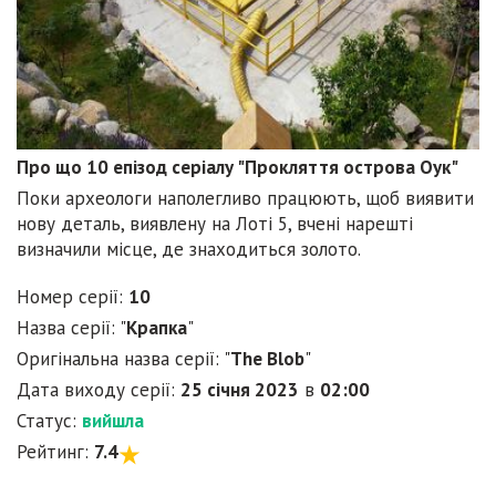
Про що 10 епізод серіалу "Прокляття острова Оук"
Поки археологи наполегливо працюють, щоб виявити
нову деталь, виявлену на Лоті 5, вчені нарешті
визначили місце, де знаходиться золото.
Номер серії:
10
Назва серії: "
Крапка
"
Оригінальна назва серії: "
The Blob
"
Дата виходу серії:
25 січня 2023
в
02:00
Статус:
вийшла
Рейтинг:
7.4