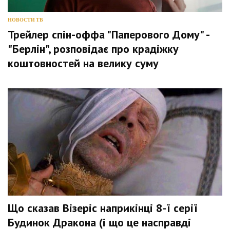
НОВОСТИ ТВ
Трейлер спін-оффа "Паперового Дому" -
"Берлін", розповідає про крадіжку
коштовностей на велику суму
Що сказав Візеріс наприкінці 8-ї серії
Будинок Дракона (і що це насправді