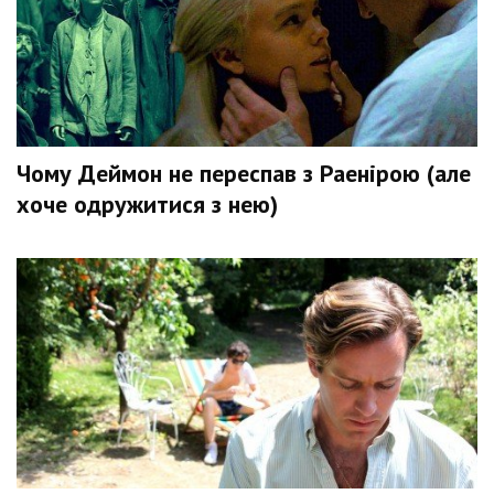
Чому Деймон не переспав з Раенірою (але
хоче одружитися з нею)