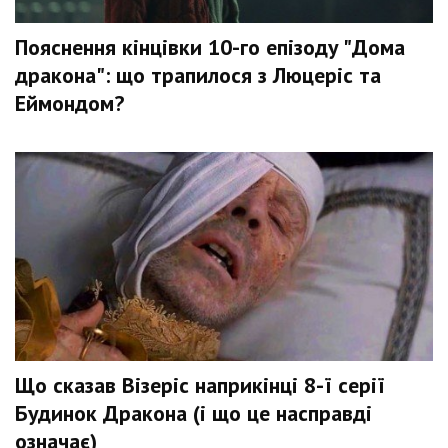
Пояснення кінцівки 10-го епізоду "Дома
дракона": що трапилося з Люцеріс та
Еймондом?
Що сказав Візеріс наприкінці 8-ї серії
Будинок Дракона (і що це насправді
означає)