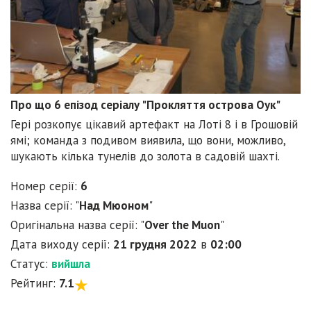
Про що 6 епізод серіалу "Прокляття острова Оук"
Гері розкопує цікавий артефакт на Лоті 8 і в Грошовій
ямі; команда з подивом виявила, що вони, можливо,
шукають кілька тунелів до золота в садовій шахті.
Номер серії:
6
Назва серії: "
Над Мюоном
"
Оригінальна назва серії: "
Over the Muon
"
Дата виходу серії:
21 грудня 2022
в
02:00
Статус:
вийшла
Рейтинг:
7.1