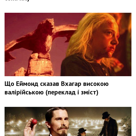
Що Еймонд сказав Вхагар високою
валірійською (переклад і зміст)