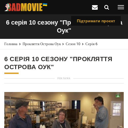
Підтримати проєкт
6 серія 10 сезону "Прокляття острова
Оук"
Головна
Прокляття Острова Оук
Сезон 10
Серія 6
6 СЕРІЯ 10 СЕЗОНУ "ПРОКЛЯТТЯ
ОСТРОВА ОУК"
РЕКЛАМА