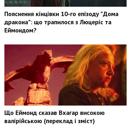
Пояснення кінцівки 10-го епізоду "Дома
дракона": що трапилося з Люцеріс та
Еймондом?
Що Еймонд сказав Вхагар високою
валірійською (переклад і зміст)