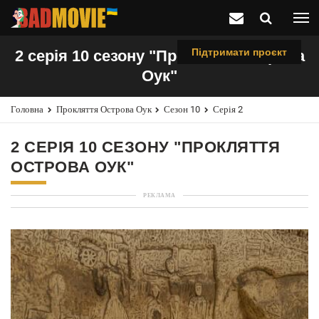
Підтримати проєкт
2 серія 10 сезону "Прокляття острова
Оук"
Головна
Прокляття Острова Оук
Сезон 10
Серія 2
2 СЕРІЯ 10 СЕЗОНУ "ПРОКЛЯТТЯ
ОСТРОВА ОУК"
РЕКЛАМА