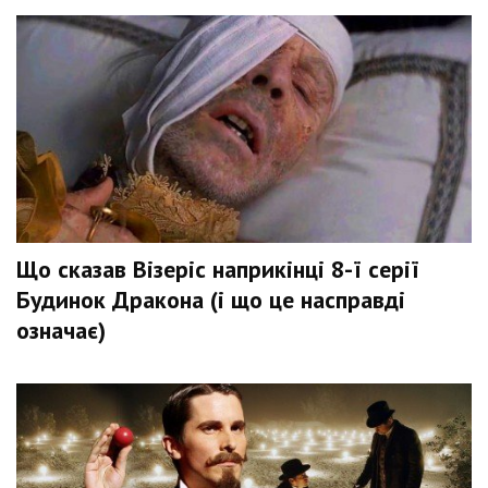
Що сказав Візеріс наприкінці 8-ї серії
Будинок Дракона (і що це насправді
означає)