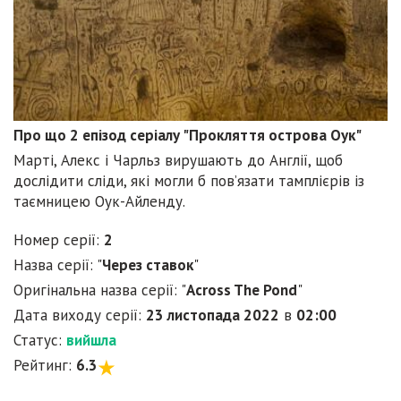
Про що 2 епізод серіалу "Прокляття острова Оук"
Марті, Алекс і Чарльз вирушають до Англії, щоб
дослідити сліди, які могли б пов’язати тамплієрів із
таємницею Оук-Айленду.
Номер серії:
2
Назва серії: "
Через ставок
"
Оригінальна назва серії: "
Across The Pond
"
Дата виходу серії:
23 листопада 2022
в
02:00
Статус:
вийшла
Рейтинг:
6.3