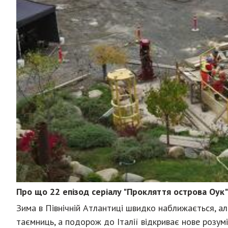
Про що 22 епізод серіалу "Прокляття острова Оук"
Зима в Північній Атлантиці швидко наближається, ал
таємниць, а подорож до Італії відкриває нове розум