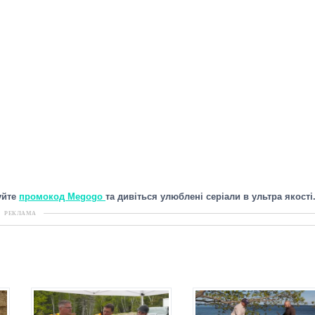
уйте
промокод Megogo
та дивіться улюблені серіали в ультра якості
РЕКЛАМА