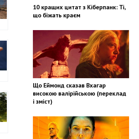
10 кращих цитат з Кіберпанк: Ті,
що біжать краєм
Що Еймонд сказав Вхагар
високою валірійською (переклад
і зміст)