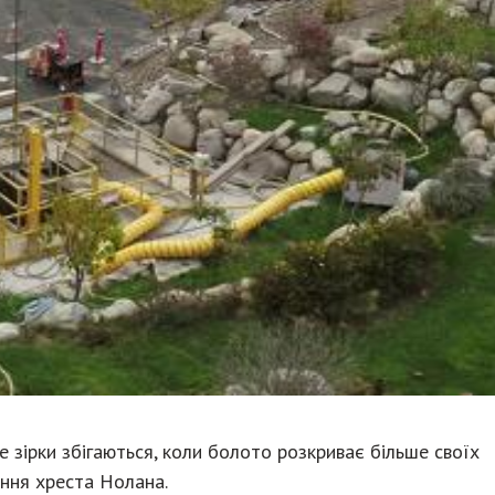
е зірки збігаються, коли болото розкриває більше своїх
іння хреста Нолана.