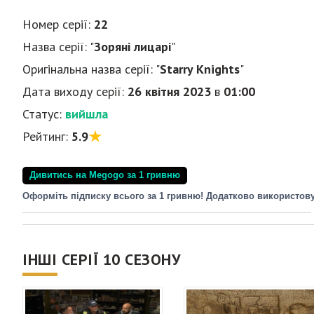
Номер серії:
22
Назва серії: "
Зоряні лицарі
"
Оригінальна назва серії: "
Starry Knights
"
Дата виходу серії:
26 квітня 2023
в
01:00
Статус:
вийшла
Рейтинг:
5.9
Дивитись на Megogo за 1 гривню
Оформіть підписку всього за 1 гривню! Додатково використов
ІНШІ СЕРІЇ 10 СЕЗОНУ