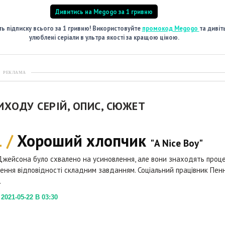
Дивитись на Megogo за 1 гривню
ь підписку всього за 1 гривню! Використовуйте
промокод Megogo
та дивіт
улюблені серіали в ультра якості за кращою ціною.
РЕКЛАМА
ВИХОДУ СЕРІЙ, ОПИС, СЮЖЕТ
1 /
Хороший хлопчик
"A Nice Boy"
 Джейсона було схвалено на усиновлення, але вони знаходять проц
ення відповідності складним завданням. Соціальний працівник Пенн
.
021-05-22 В 03:30