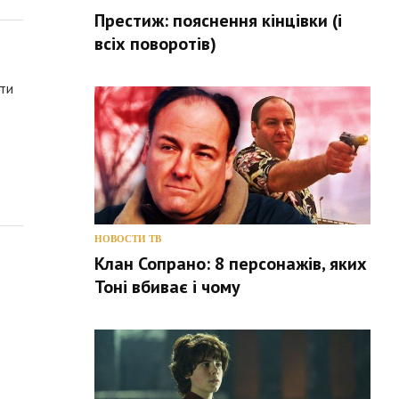
Престиж: пояснення кінцівки (і
всіх поворотів)
ити
НОВОСТИ ТВ
Клан Сопрано: 8 персонажів, яких
Тоні вбиває і чому