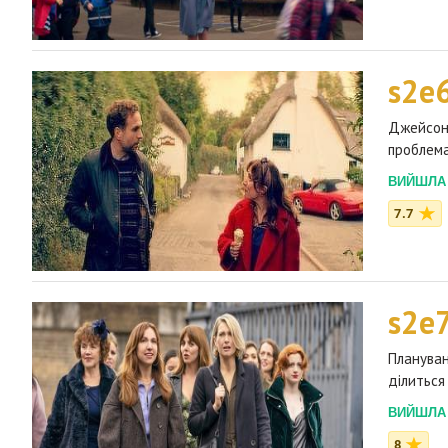
s2e
Джейсон 
проблема
ВИЙШЛА 2
7.7
s2e
Плануван
ділиться
ВИЙШЛА 2
8