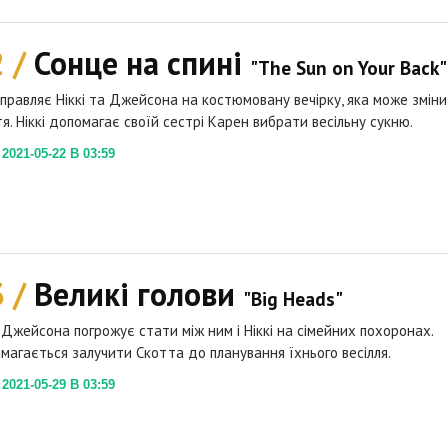
2 /
Сонце на спині
"The Sun on Your Back"
дправляє Ніккі та Джейсона на костюмовану вечірку, яка може змін
тя. Ніккі допомагає своїй сестрі Карен вибрати весільну сукню.
021-05-22 В 03:59
3 /
Великі голови
"Big Heads"
Джейсона погрожує стати між ним і Ніккі на сімейних похоронах.
магається залучити Скотта до планування їхнього весілля.
021-05-29 В 03:59