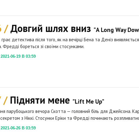
6 /
Довгий шлях вниз
"A Long Way Dow
грає детектива після того, як на вечірці Бена та Деніз виявляється
. Фредді бореться зі своїми стосунками.
021-06-19 В 03:59
7 /
Підняти мене
"Lift Me Up"
ня парубоцького вечора Скотта — головний біль для Джейсона. Ка
 секретом з Ніккі. Стосунки Еріки та Фредді починають розпливатис
021-06-26 В 03:59