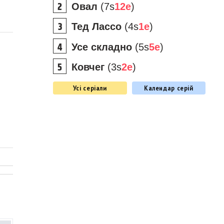
Овал
(7s
12e
)
Тед Лассо
(4s
1e
)
Усе складно
(5s
5e
)
Ковчег
(3s
2e
)
Усі серіали
Календар серій