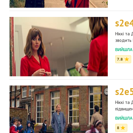
s2e
Ніккі та
зводить 
ВИЙШЛА 2
7.8
s2e
Ніккі та
підвищен
ВИЙШЛА 2
8