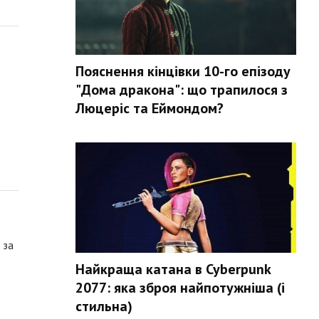
Пояснення кінцівки 10-го епізоду
"Дома дракона": що трапилося з
Люцеріс та Еймондом?
 за
Найкраща катана в Cyberpunk
2077: яка зброя найпотужніша (і
стильна)