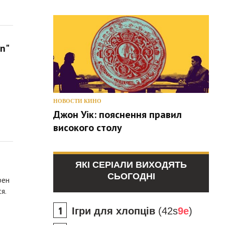
n"
НОВОСТИ КИНО
Джон Уік: пояснення правил
високого столу
ЯКІ СЕРІАЛИ ВИХОДЯТЬ
СЬОГОДНІ
рен
я.
Ігри для хлопців
(42s
9e
)