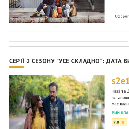
Оформіт
СЕРІЇ 2 СЕЗОНУ "УСЕ СКЛАДНО": ДАТА 
s2e
Ніккі та
встановл
має план
ВИЙШЛА 2
7.8