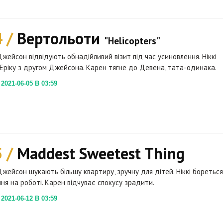
4 /
Вертольоти
"Helicopters"
 Джейсон відвідують обнадійливий візит під час усиновлення. Ніккі
Еріку з другом Джейсона. Карен тягне до Девена, тата-одинака.
021-06-05 В 03:59
5 /
Maddest Sweetest Thing
 Джейсон шукають більшу квартиру, зручну для дітей. Ніккі бореться
ня на роботі. Карен відчуває спокусу зрадити.
021-06-12 В 03:59