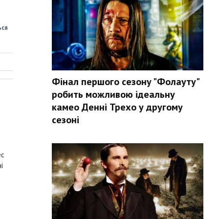
ься
Фінал першого сезону "Фолауту"
робить можливою ідеальну
камео Денні Трехо у другому
сезоні
ес
і