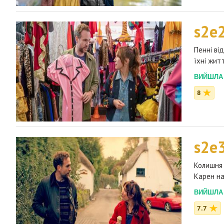
s2e
Пенні ві
їхні жит
ВИЙШЛА 2
8
s2e
Колишня 
Карен на
ВИЙШЛА 2
7.7