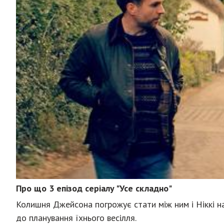
Про що 3 епізод серіалу "Усе складно"
Колишня Джейсона погрожує стати між ним і Ніккі н
до планування їхнього весілля.