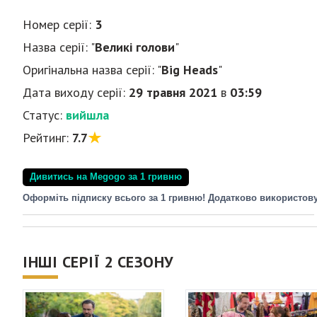
Номер серії:
3
Назва серії: "
Великі голови
"
Оригінальна назва серії: "
Big Heads
"
Дата виходу серії:
29 травня 2021
в
03:59
Статус:
вийшла
Рейтинг:
7.7
Дивитись на Megogo за 1 гривню
Оформіть підписку всього за 1 гривню! Додатково використов
ІНШІ СЕРІЇ 2 СЕЗОНУ