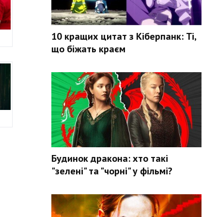
10 кращих цитат з Кіберпанк: Ті,
що біжать краєм
Будинок дракона: хто такі
"зелені" та "чорні" у фільмі?