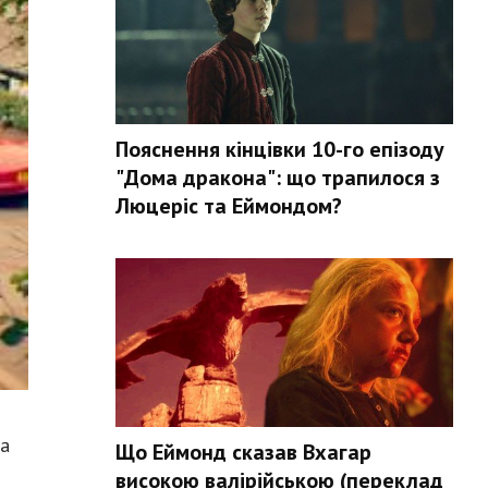
Пояснення кінцівки 10-го епізоду
"Дома дракона": що трапилося з
Люцеріс та Еймондом?
та
Що Еймонд сказав Вхагар
високою валірійською (переклад