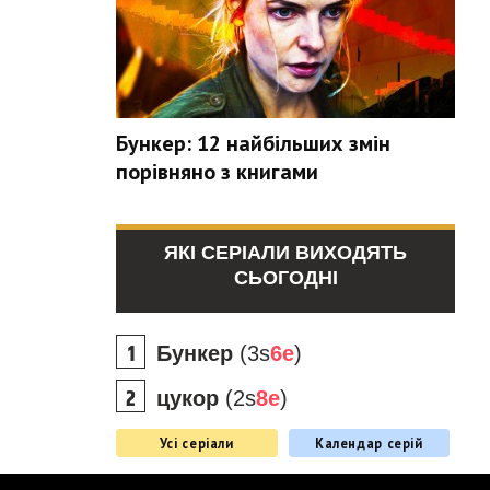
Бункер: 12 найбільших змін
порівняно з книгами
ЯКІ СЕРІАЛИ ВИХОДЯТЬ
СЬОГОДНІ
Бункер
(3s
6e
)
цукор
(2s
8e
)
Усі серіали
Календар серій