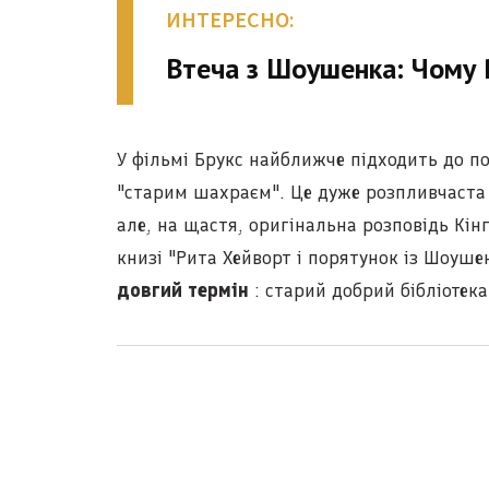
ИНТЕРЕСНО:
Втеча з Шоушенка: Чому Р
У фільмі Брукс найближче підходить до по
"старим шахраєм". Це дуже розпливчаста 
але, на щастя, оригінальна розповідь Кінг
книзі "Рита Хейворт і порятунок із Шоуш
довгий термін
: старий добрий бібліотека