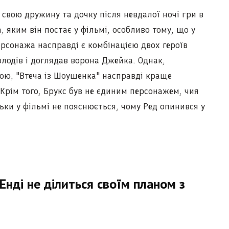
в свою дружину та дочку після невдалої ночі гри в
, яким він постає у фільмі, особливо тому, що у
ерсонажа насправді є комбінацією двох героїв
олодів і доглядав ворона Джейка. Однак,
ою, "Втеча із Шоушенка" насправді краще
Крім того, Брукс був не єдиним персонажем, чия
ьки у фільмі не пояснюється, чому Ред опинився у
Енді не ділиться своїм планом з