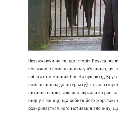
Незважаючи на те, що історія Брукса пос
пов'язані з помешканням у в'язницю, ця, 
набагато темніший бік. Чи був вихід Брукс
помешканням до інтернату) каталізатором
питання спірне, але цей персонаж грає кл
Енді у в'язниці, що робить його жорсток
розкривається його мотивація злочину, щ