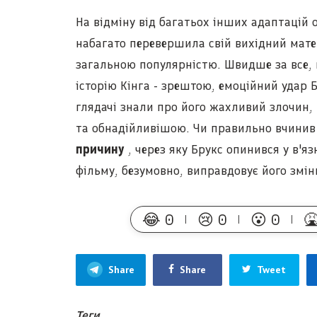
На відміну від багатьох інших адаптацій 
набагато перевершила свій вихідний матер
загальною популярністю. Швидше за все, ц
історію Кінга - зрештою, емоційний удар 
глядачі знали про його жахливий злочин,
та обнадійливішою. Чи правильно вчинив
причину
, через яку Брукс опинився у в'яз
фільму, безумовно, виправдовує його змін
😂
0
😢
0
😮
0

Share
Share
Tweet
Теги