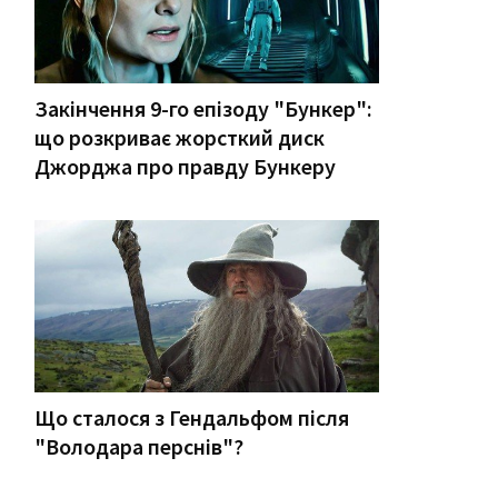
Закінчення 9-го епізоду "Бункер":
що розкриває жорсткий диск
Джорджа про правду Бункеру
Що сталося з Гендальфом після
"Володара перснів"?