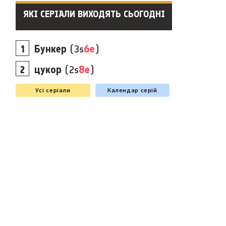
ЯКІ СЕРІАЛИ ВИХОДЯТЬ СЬОГОДНІ
Бункер
(3s
6e
)
цукор
(2s
8e
)
Усі серіали
Календар серій