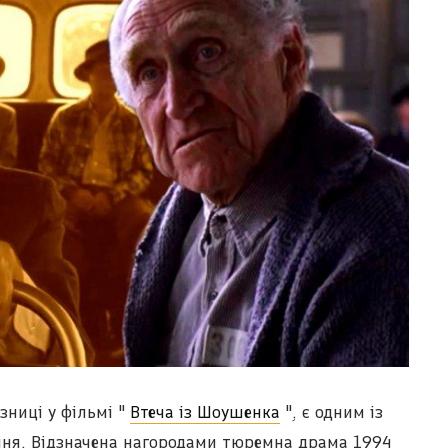
зниці у фільмі "
Втеча із Шоушенка
", є одним із
ння. Відзначена нагородами тюремна драма 1994