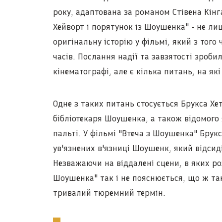
року, адаптована за романом Стівена Кінга
Хейворт і порятунок із Шоушенка" - не ли
оригінальну історію у фільмі, який з того
часів. Послання надії та завзятості зроби
кінематографі, але є кілька питань, на які
Одне з таких питань стосується Брукса Хет
бібліотекаря Шоушенка, а також відомого
пальті. У фільмі "Втеча з Шоушенка" Бру
ув'язнених в'язниці Шоушенк, який відсид
Незважаючи на віддалені сцени, в яких роз
Шоушенка" так і не пояснюється, що ж та
тривалий тюремний термін.