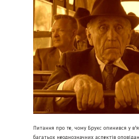
Питання про те, чому Брукс опинився у в'я
багатьох неоднозначних аспектів оповіда