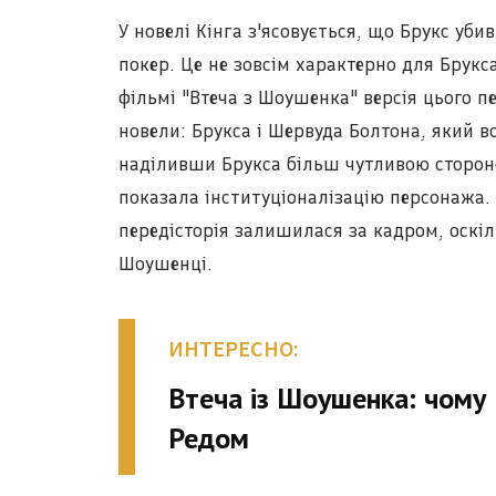
У новелі Кінга з'ясовується, що Брукс уби
покер. Це не зовсім характерно для Брукса
фільмі "Втеча з Шоушенка" версія цього п
новели: Брукса і Шервуда Болтона, який в
наділивши Брукса більш чутливою сторон
показала інституціоналізацію персонажа. 
передісторія залишилася за кадром, оскіл
Шоушенці.
ИНТЕРЕСНО:
Втеча із Шоушенка: чому 
Редом