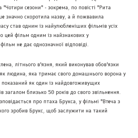
 "Чотири сезони" - зокрема, по повісті "Рита
ше значно скоротила назву, а й пожвавила
 часу став одним із найулюбленіших фільмів усіх
ло цей фільм одним із найзнакових у
 фільм не дає однозначної відповіді.
лена, літнього в'язня, який виконував обов'язки
 як людина, яка тримає свого домашнього ворона у
кс показаний як один із найдовгоживущих
ів загалом близько 50 років до свого звільнення.
повідається про птаха Брукса, у фільмі "Втеча з
кого зробив Брукс, щоб заслужити на такий