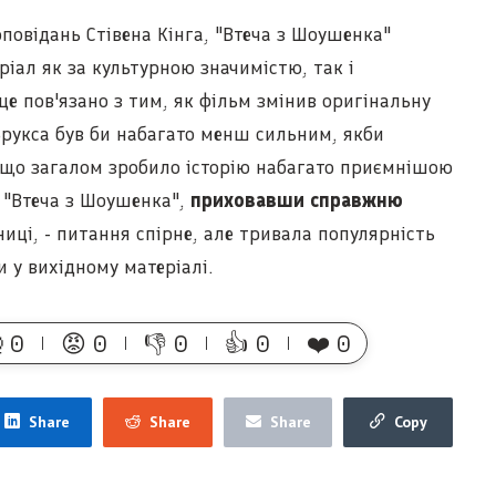
оповідань Стівена Кінга, "Втеча з Шоушенка"
іал як за культурною значимістю, так і
е пов'язано з тим, як фільм змінив оригінальну
Брукса був би набагато менш сильним, якби
 що загалом зробило історію набагато приємнішою
 "Втеча з Шоушенка",
приховавши справжню
ниці, - питання спірне, але тривала популярність
и у вихідному матеріалі.

0
😡
0
👎
0
👍
0
❤️
0
Share
Share
Share
Copy