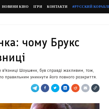
НОВИНИ КІНО
ІГРИ
КОНТАКТИ
#РУССКИЙ КОРАБЛ
нка: чому Брукс
зниці
 у в'язниці Шоушенк, був справді жахливим, тож,
уло правильним уникнути його повного розкриття.