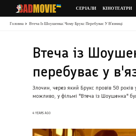
СЕРІАЛИ
КІНОТЕАТРИ
Головна
Втеча Із Шоушенка: Чому Брукс Перебуває У В'язниці
Втеча із Шоуше
перебуває у в'я
Злочин, через який Брукс провів 50 років
можливо, у фільмі "Втеча із Шоушенка" б
4 YEARS AGO