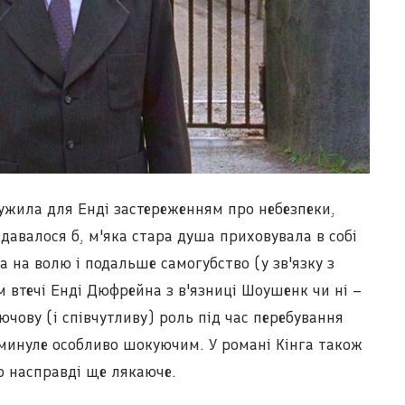
лужила для Енді застереженням про небезпеки,
здавалося б, м'яка стара душа приховувала в собі
а на волю і подальше самогубство (у зв'язку з
 втечі Енді Дюфрейна з в'язниці Шоушенк чи ні –
ючову (і співчутливу) роль під час перебування
е минуле особливо шокуючим. У романі Кінга також
о насправді ще лякаюче.