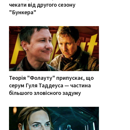
чекати від другого сезону
"Бункера"
Теорія "Фолауту" припускає, що
серум Гуля Таддеуса — частина
більшого зловісного задуму