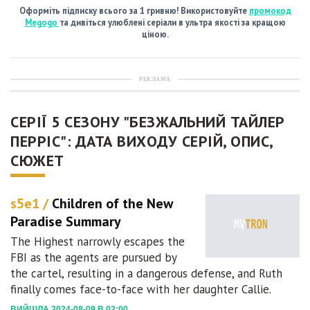
Оформіть підписку всього за 1 гривню! Використовуйте
промокод
Megogo
та дивіться улюблені серіали в ультра якості за кращою
ціною.
РЕКЛАМА
СЕРІЇ 5 СЕЗОНУ "БЕЗЖАЛЬНИЙ ТАЙЛЕР
ПЕРРІС": ДАТА ВИХОДУ СЕРІЙ, ОПИС,
СЮЖЕТ
s5e1 /
Children of the New
Paradise Summary
The Highest narrowly escapes the
FBI as the agents are pursued by
the cartel, resulting in a dangerous defense, and Ruth
finally comes face-to-face with her daughter Callie.
ВИЙШЛА 2024-08-09 В 02:00