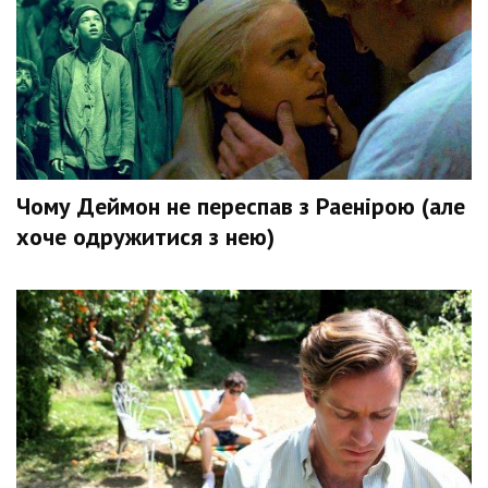
Чому Деймон не переспав з Раенірою (але
хоче одружитися з нею)