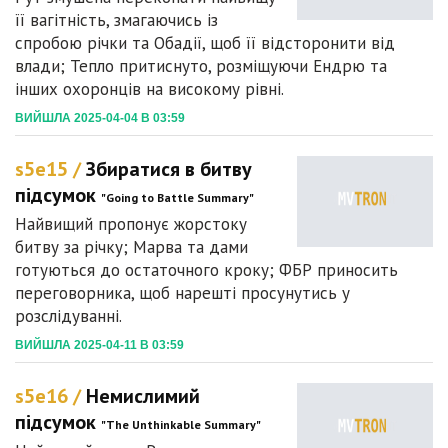
її вагітність, змагаючись із
спробою річки та Обадії, щоб її відсторонити від
влади; Тепло притиснуто, розміщуючи Ендрю та
інших охоронців на високому рівні.
ВИЙШЛА 2025-04-04 В 03:59
s5e15 /
Збиратися в битву
підсумок
"Going to Battle Summary"
Найвищий пропонує жорстоку
битву за річку; Марва та дами
готуються до остаточного кроку; ФБР приносить
переговорника, щоб нарешті просунутись у
розслідуванні.
ВИЙШЛА 2025-04-11 В 03:59
s5e16 /
Немислимий
підсумок
"The Unthinkable Summary"