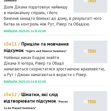
Summary"
Доля Дікана підштовхує найвищу
в маніакальну спіраль, і його
бачення занадто близькі до дому, в результаті чого
битва за контроль між Рут, Рівер та Обадією.
ВИЙШЛА 2025-03-14 В 03:00
s5e11 /
Приціли та мовчання
підсумок
"Sights and Silence Summary"
Найвищі наказ Ендрю знайти
Дікана Х'югера, Рівер та Обадії
намагаються скористатися зростаючою вразливістю,
а Рут і Джоан намагаються вкрасти з Рівер.
ВИЙШЛА 2025-03-14 В 03:59
s5e12 /
Шматки, які слід
відтворювати підсумок
"Pieces
to be Played Summary"