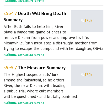
ВИЙШЛА 2024-08-09 В 03:59
s5e4 /
Death Will Bring Death
Summary
After Ruth fails to help him, River
plays a dangerous game of chess to
remove Dikahn from power and improve his life.
Meanwhile, Ruth must stop a distraught mother from
trying to escape the compound with her daughter, Olivia.
ВИЙШЛА 2024-08-16 В 03:59
s5e5 /
The Measure Summary
The Highest suspects 'rats' lurk
among the Rakadushi, so he orders
River, the new Dikahn, with leading
a public trial where cult members
will be questioned - and brutally punished.
ВИЙШЛА 2024-08-23 В 03:59