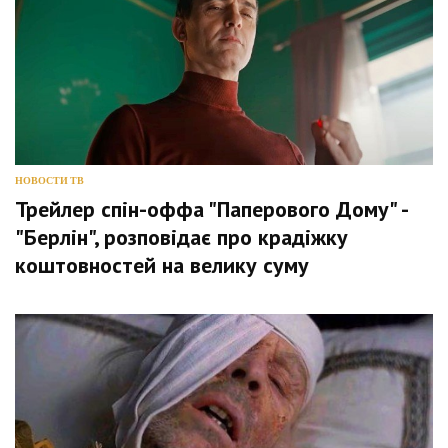
НОВОСТИ ТВ
Трейлер спін-оффа "Паперового Дому" -
"Берлін", розповідає про крадіжку
коштовностей на велику суму