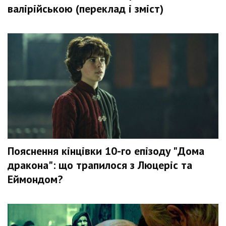
валірійською (переклад і зміст)
Пояснення кінцівки 10-го епізоду "Дома
дракона": що трапилося з Люцеріс та
Еймондом?