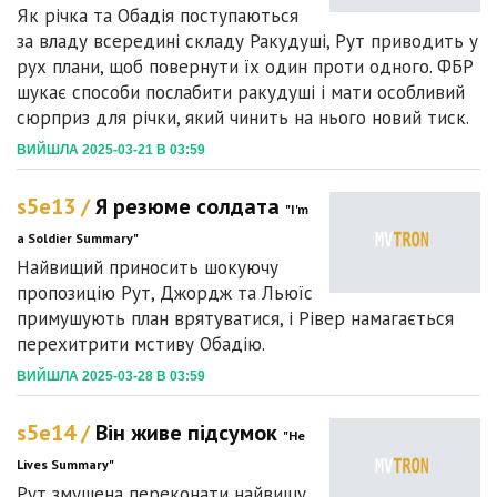
Як річка та Обадія поступаються
за владу всередині складу Ракудуші, Рут приводить у
рух плани, щоб повернути їх один проти одного. ФБР
шукає способи послабити ракудуші і мати особливий
сюрприз для річки, який чинить на нього новий тиск.
ВИЙШЛА 2025-03-21 В 03:59
s5e13 /
Я резюме солдата
"I'm
a Soldier Summary"
Найвищий приносить шокуючу
пропозицію Рут, Джордж та Льюїс
примушують план врятуватися, і Рівер намагається
перехитрити мстиву Обадію.
ВИЙШЛА 2025-03-28 В 03:59
s5e14 /
Він живе підсумок
"He
Lives Summary"
Рут змушена переконати найвищу