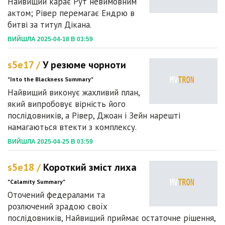
Найвищий карає Рут невимовним
актом; Рівер перемагає Ендрю в
битві за титул Дікана.
ВИЙШЛА 2025-04-18 В 03:59
s5e17 /
У резюме чорноти
"Into the Blackness Summary"
Найвищий виконує жахливий план,
який випробовує вірність його
послідовників, а Рівер, Джоан і Зейн нарешті
намагаються втекти з комплексу.
ВИЙШЛА 2025-04-25 В 03:59
s5e18 /
Короткий зміст лиха
"Calamity Summary"
Оточений федералами та
розлючений зрадою своїх
послідовників, Найвищий приймає остаточне рішення,