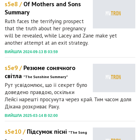
s5e8 /
Of Mothers and Sons
Summary
Ruth faces the terrifying prospect
that the truth about her pregnancy
will be revealed, while Lacey and Zane make yet
another attempt at an exit strategy.
ВИЙШЛА 2024-09-13 В 03:59
s5e9 /
Резюме сонячного
світла
"The Sunshine Summary"
Рут усвідомлює, що її секрет було
доведено правдою, оскільки
Лейсі нарешті просунута через край. Тим часом доля
Дікана розкриває Раку.
ВИЙШЛА 2025-03-14 В 02:00
s5e10 /
Підсумок пісні
"The Song