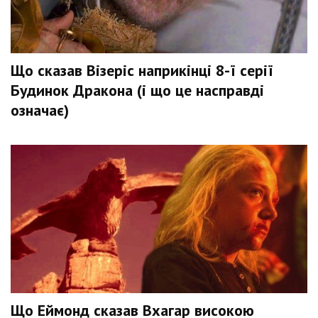
Що сказав Візеріс наприкінці 8-ї серії
Будинок Дракона (і що це насправді
означає)
Що Еймонд сказав Вхагар високою