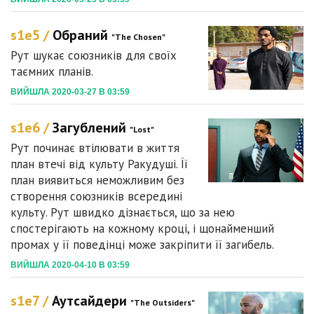
s1e5 /
Обраний
"The Chosen"
Рут шукає союзників для своїх
таємних планів.
ВИЙШЛА 2020-03-27 В 03:59
s1e6 /
Загублений
"Lost"
Рут починає втілювати в життя
план втечі від культу Ракудуші. Її
план виявиться неможливим без
створення союзників всередині
культу. Рут швидко дізнається, що за нею
спостерігають на кожному кроці, і щонайменший
промах у її поведінці може закріпити її загибель.
ВИЙШЛА 2020-04-10 В 03:59
s1e7 /
Аутсайдери
"The Outsiders"