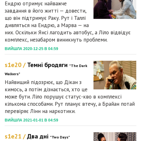
Ендрю отримує найважче
завдання в його житті — довести,
що він підтримує Раку. Рут і Таллі
дивляться на Ендрю, а Марва — на
них. Оскільки Янсі лагодить автобус, а Ліло відвідує
комплекс, незабаром виникнуть проблеми.
ВИЙШЛА 2020-12-25 В 04:59
s1e20 /
Темні бродяги
"The Dark
Walkers"
Найвищий підозрює, що Дікан з
кимось, а потім дізнається, хто це
може бути. Ліло порушує статус-кво в комплексі
кількома способами. Рут планує втечу, а Брайан потай
перевіряє Лінн на наркотики.
ВИЙШЛА 2021-01-01 В 04:59
s1e21 /
Два дні
"Two Days"