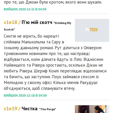
про те, що Джоан була кротом, якого вони шукали.
ВИЙШЛА 2020-12-11 В 04:59
s1e18 /
П'ю мій скотч
"Drinking My
Scotch"
Синтія не вірить, бо нарешті
спіймала Малькольма та Сару в
їхньому давньому романі. Рут ділиться з Олівером
тривожними новинами про те, що насправді
відбувається, коли дівчата йдуть із Ліло. Відносини
Найвищого та Рівера зростають, оскільки Дікан не
любить Рівера. Шериф Конлі переглядає відеозаписи
та бачить, що заступник Поук займався сексом із
Меліндою у своєму офісі. Кілька членів Ракудуші
об’єднуються, щоб спланувати втечу.
ВИЙШЛА 2020-12-18 В 04:59
s1e19 /
Чистка
"The Purge"