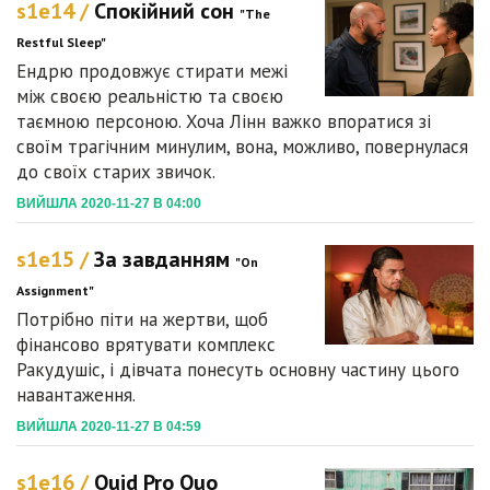
s1e14 /
Спокійний сон
"The
Restful Sleep"
Ендрю продовжує стирати межі
між своєю реальністю та своєю
таємною персоною. Хоча Лінн важко впоратися зі
своїм трагічним минулим, вона, можливо, повернулася
до своїх старих звичок.
ВИЙШЛА 2020-11-27 В 04:00
s1e15 /
За завданням
"On
Assignment"
Потрібно піти на жертви, щоб
фінансово врятувати комплекс
Ракудушіс, і дівчата понесуть основну частину цього
навантаження.
ВИЙШЛА 2020-11-27 В 04:59
s1e16 /
Quid Pro Quo