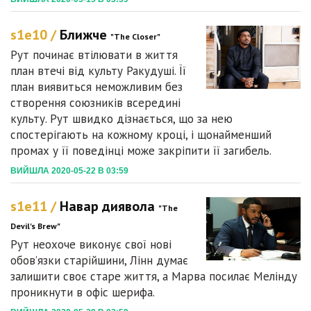
s1e10 /
Ближче
"The Closer"
Рут починає втілювати в життя
план втечі від культу Ракудуші. Її
план виявиться неможливим без
створення союзників всередині
культу. Рут швидко дізнається, що за нею
спостерігають на кожному кроці, і щонайменший
промах у її поведінці може закріпити її загибель.
ВИЙШЛА 2020-05-22 В 03:59
s1e11 /
Навар диявола
"The
Devil's Brew"
Рут неохоче виконує свої нові
обов’язки старійшини, Лінн думає
залишити своє старе життя, а Марва посилає Мелінду
проникнути в офіс шерифа.