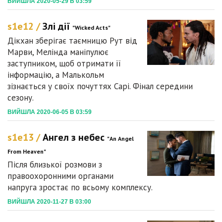
ВИЙШЛА 2020-05-29 В 03:59
s1e12 /
Злі дії
"Wicked Acts"
Дікхан зберігає таємницю Рут від
Марви, Мелінда маніпулює
заступником, щоб отримати її
інформацію, а Малькольм
зізнається у своїх почуттях Сарі. Фінал середини
сезону.
ВИЙШЛА 2020-06-05 В 03:59
s1e13 /
Ангел з небес
"An Angel
From Heaven"
Після близької розмови з
правоохоронними органами
напруга зростає по всьому комплексу.
ВИЙШЛА 2020-11-27 В 03:00