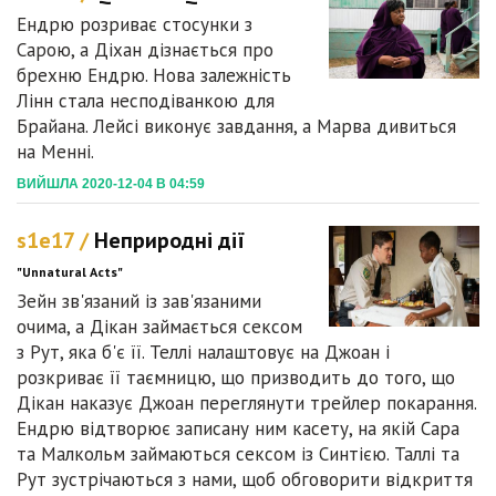
Ендрю розриває стосунки з
Сарою, а Діхан дізнається про
брехню Ендрю. Нова залежність
Лінн стала несподіванкою для
Брайана. Лейсі виконує завдання, а Марва дивиться
на Менні.
ВИЙШЛА 2020-12-04 В 04:59
s1e17 /
Неприродні дії
"Unnatural Acts"
Зейн зв'язаний із зав'язаними
очима, а Дікан займається сексом
з Рут, яка б'є її. Теллі налаштовує на Джоан і
розкриває її таємницю, що призводить до того, що
Дікан наказує Джоан переглянути трейлер покарання.
Ендрю відтворює записану ним касету, на якій Сара
та Малкольм займаються сексом із Синтією. Таллі та
Рут зустрічаються з нами, щоб обговорити відкриття