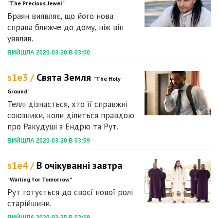
"The Precious Jewel"
Браян виявляє, що його нова
справа ближче до дому, ніж він
уявляв.
ВИЙШЛА 2020-03-20 В 03:00
s1e3 /
Свята Земля
"The Holy
Ground"
Теллі дізнається, хто її справжні
союзники, коли ділиться правдою
про Ракудуші з Ендрю та Рут.
ВИЙШЛА 2020-03-20 В 03:59
s1e4 /
В очікуванні завтра
"Waiting for Tomorrow"
Рут готується до своєї нової ролі
старійшини.
ВИЙШЛА 2020-03-25 В 03:59