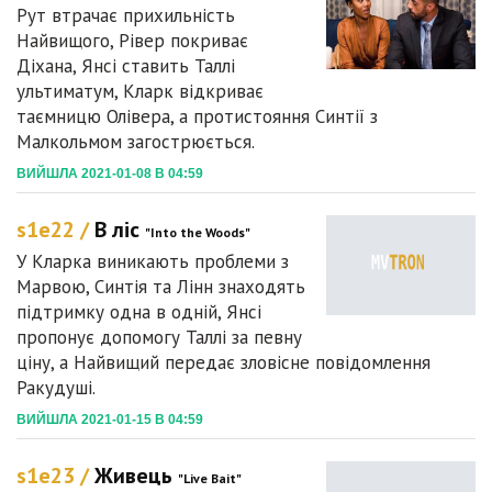
Рут втрачає прихильність
Найвищого, Рівер покриває
Діхана, Янсі ставить Таллі
ультиматум, Кларк відкриває
таємницю Олівера, а протистояння Синтії з
Малкольмом загострюється.
ВИЙШЛА 2021-01-08 В 04:59
s1e22 /
В ліс
"Into the Woods"
У Кларка виникають проблеми з
Марвою, Синтія та Лінн знаходять
підтримку одна в одній, Янсі
пропонує допомогу Таллі за певну
ціну, а Найвищий передає зловісне повідомлення
Ракудуші.
ВИЙШЛА 2021-01-15 В 04:59
s1e23 /
Живець
"Live Bait"