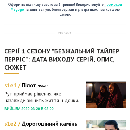
Оформіть підписку всього за 1 гривню! Використовуйте
промокод
Megogo
та дивіться улюблені серіали в ультра якості за кращою
ціною.
РЕКЛАМА
СЕРІЇ 1 СЕЗОНУ "БЕЗЖАЛЬНИЙ ТАЙЛЕР
ПЕРРІС": ДАТА ВИХОДУ СЕРІЙ, ОПИС,
СЮЖЕТ
s1e1 /
Пілот
"Pilot"
Рут приймає рішення, яке
назавжди змінить життя її дочки.
ВИЙШЛА 2020-03-20 В 02:00
s1e2 /
Дорогоцінний камінь