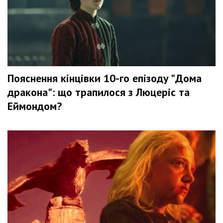
Пояснення кінцівки 10-го епізоду "Дома
дракона": що трапилося з Люцеріс та
Еймондом?