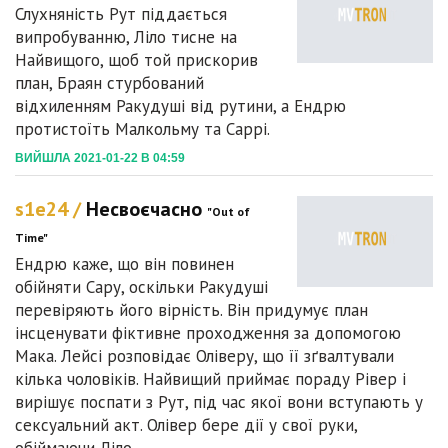
Слухняність Рут піддається
випробуванню, Ліло тисне на
Найвищого, щоб той прискорив
план, Браян стурбований
відхиленням Ракудуші від рутини, а Ендрю
протистоїть Малкольму та Саррі.
ВИЙШЛА 2021-01-22 В 04:59
s1e24 /
Несвоєчасно
"Out of
Time"
Ендрю каже, що він повинен
обійняти Сару, оскільки Ракудуші
перевіряють його вірність. Він придумує план
інсценувати фіктивне проходження за допомогою
Мака. Лейсі розповідає Оліверу, що її зґвалтували
кілька чоловіків. Найвищий приймає пораду Рівер і
вирішує поспати з Рут, під час якої вони вступають у
сексуальний акт. Олівер бере дії у свої руки,