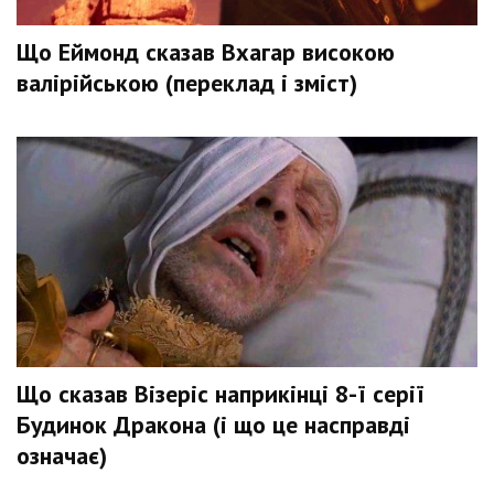
Що Еймонд сказав Вхагар високою
валірійською (переклад і зміст)
Що сказав Візеріс наприкінці 8-ї серії
Будинок Дракона (і що це насправді
означає)