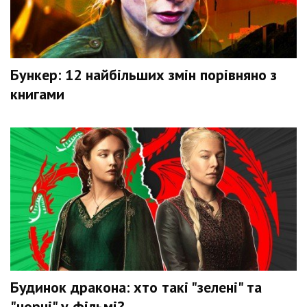
Бункер: 12 найбільших змін порівняно з
книгами
Будинок дракона: хто такі "зелені" та
"чорні" у фільмі?