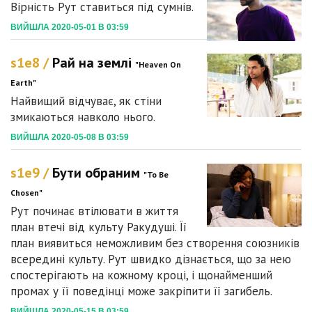
Вірність Рут ставиться під сумнів.
ВИЙШЛА 2020-05-01 В 03:59
s1e8 /
Рай на землі
"Heaven On
Earth"
Найвищий відчуває, як стіни
змикаються навколо нього.
ВИЙШЛА 2020-05-08 В 03:59
s1e9 /
Бути обраним
"To Be
Chosen"
Рут починає втілювати в життя
план втечі від культу Ракудуші. Її
план виявиться неможливим без створення союзників
всередині культу. Рут швидко дізнається, що за нею
спостерігають на кожному кроці, і щонайменший
промах у її поведінці може закріпити її загибель.
ВИЙШЛА 2020-05-15 В 03:59