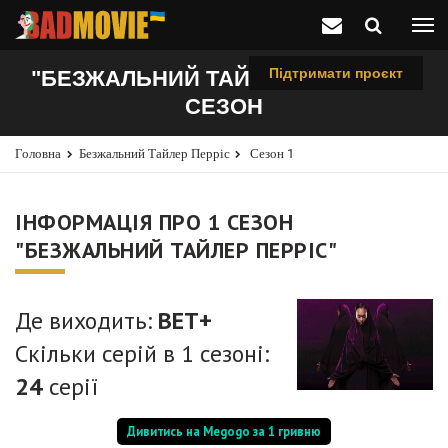
Підтримати проєкт
"БЕЗЖАЛЬНИЙ ТАЙЛЕР ПЕРРІС", 1
СЕЗОН
Головна
Безжальний Тайлер Перріс
Сезон 1
ІНФОРМАЦІЯ ПРО 1 СЕЗОН
"БЕЗЖАЛЬНИЙ ТАЙЛЕР ПЕРРІС"
Де виходить:
BET+
Скільки серій в 1 сезоні:
24
серії
Дивитись на Megogo за 1 гривню