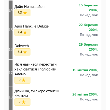
15 березня
Дейл Не пишайся
14
2004,
7.3
Понеділок
22 березня
Aprs Hank, le Deluge
15
2004,
7.4
Понеділок
29 березня
Daletech
16
2004,
7.4
Понеділок
Як я навчився перестати
хвилюватися і полюбити
19 квітня 2004,
17
Аламо
Понеділок
7
Дівчинка, ти скоро станеш
26 квітня 2004,
гігантом
18
Понеділок
7