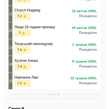
Church Hopping
10 квітня 2006,
11
7.2
Понеділок
Люди 24 години пропану
24 квітня 2006,
12
7
Понеділок
Техаський панхендлер
1 травня 2006,
13
7.6
Понеділок
Хуліган Хенка
8 травня 2006,
14
7.4
Понеділок
Навчання Лакі
15 травня 2006,
15
7.3
Понеділок
РЕКЛАМА
Сезон 9