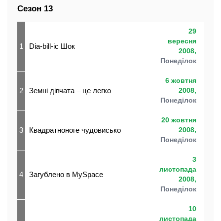
Сезон 13
29
вересня
1
Dia-bill-ic Шок
2008,
Понеділок
6 жовтня
2
Земні дівчата – це легко
2008,
Понеділок
20 жовтня
3
Квадратноноге чудовисько
2008,
Понеділок
3
листопада
4
Загублено в MySpace
2008,
Понеділок
10
листопада