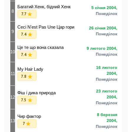
Багатий Хенк, бідний Хенк
5 січня 2004,
8
7.7
Понеділок
Ceci N'est Pas Une Цар гори
26 січня 2004,
9
7.4
Понеділок
Це те що вона сказала
9 лютого 2004,
10
7.4
Понеділок
16 лютого
My Hair Lady
11
2004,
7.8
Понеділок
23 лютого
Фіш і дика природа
12
2004,
7.5
Понеділок
8 березня
Чир фактор
13
2004,
7
Понеділок