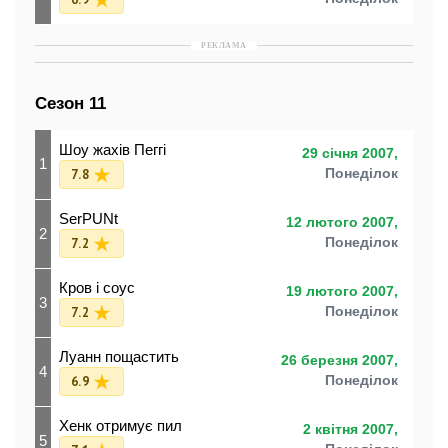
РЕКЛАМА
Сезон 11
Шоу жахів Пеггі
29 січня 2007,
1
7.8
Понеділок
SerPUNt
12 лютого 2007,
2
7.2
Понеділок
Кров і соус
19 лютого 2007,
3
7.2
Понеділок
Луанн пощастить
26 березня 2007,
4
6.9
Понеділок
Хенк отримує пил
2 квітня 2007,
5