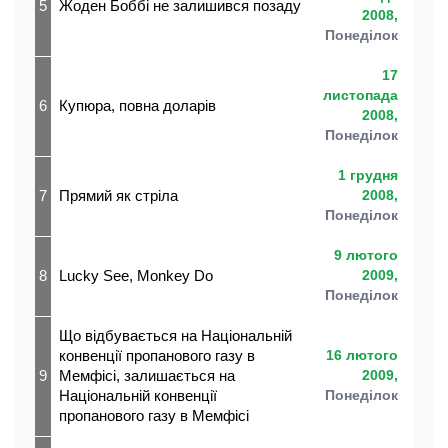
5
Жоден Боббі не залишився позаду
2008,
Понеділок
17
листопада
6
Купюра, повна доларів
2008,
Понеділок
1 грудня
7
Прямий як стріла
2008,
Понеділок
9 лютого
8
Lucky See, Monkey Do
2009,
Понеділок
Що відбувається на Національній
конвенції пропанового газу в
16 лютого
9
Мемфісі, залишається на
2009,
Національній конвенції
Понеділок
пропанового газу в Мемфісі