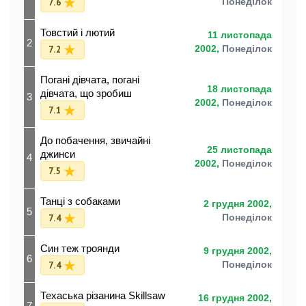
7.6
Понеділок
Товстий і лютий
11 листопада
2
7.2
2002,
Понеділок
Погані дівчата, погані
18 листопада
дівчата, що зробиш
3
2002,
Понеділок
7.1
До побачення, звичайні
25 листопада
джинси
4
2002,
Понеділок
7.5
Танці з собаками
2 грудня 2002,
5
7.4
Понеділок
Син теж троянди
9 грудня 2002,
6
7.4
Понеділок
Техаська різанина Skillsaw
16 грудня 2002,
7