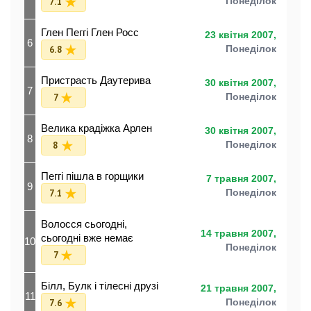
7.1
Понеділок
Глен Пеггі Глен Росс
23 квітня 2007,
6
6.8
Понеділок
Пристрасть Даутерива
30 квітня 2007,
7
7
Понеділок
Велика крадіжка Арлен
30 квітня 2007,
8
8
Понеділок
Пеггі пішла в горщики
7 травня 2007,
9
7.1
Понеділок
Волосся сьогодні,
14 травня 2007,
сьогодні вже немає
10
Понеділок
7
Білл, Булк і тілесні друзі
21 травня 2007,
11
7.6
Понеділок