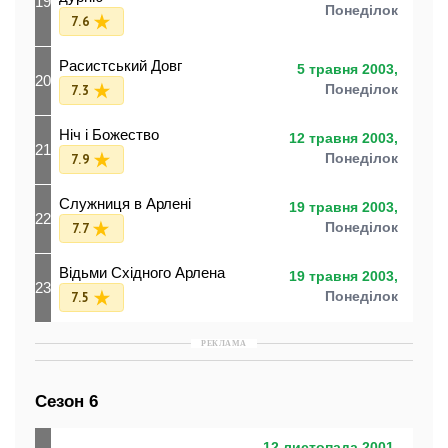
19
Понеділок
7.6
Расистський Довг
5 травня 2003,
20
7.3
Понеділок
Ніч і Божество
12 травня 2003,
21
7.9
Понеділок
Служниця в Арлені
19 травня 2003,
22
7.7
Понеділок
Відьми Східного Арлена
19 травня 2003,
23
7.5
Понеділок
РЕКЛАМА
Сезон 6
12 листопада 2001,