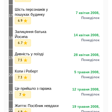
Шість персонажів у
7 квітня 2008,
пошуках будинку
17
Понеділок
6.9
Залицяння батька
14 квітня 2008,
Йосипа
18
Понеділок
6.7
Дивність у поїзді
28 квітня 2008,
19
7.5
Понеділок
Копи і Роберт
5 травня 2008,
20
7.3
Понеділок
Це прийшло з гаража
12 травня 2008,
21
7
Понеділок
Життя: Посібник невдахи
19 травня 2008,
22
6.9
Понеділок