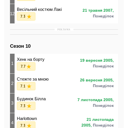
Весільний костюм Лакі
21 травня 2007,
12
7.3
Понеділок
РЕКЛАМА
Сезон 10
Хенк на борту
19 вересня 2005,
1
7.7
Понеділок
Стежте за мною
26 вересня 2005,
2
7.1
Понеділок
Будинок Білла
7 листопада 2005,
3
7.3
Понеділок
Harlottown
21 листопада
4
7.3
2005,
Понеділок