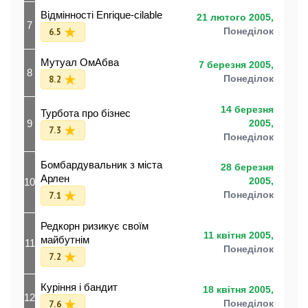
Відмінності Enrique-cilable
21 лютого 2005,
7
6.5
Понеділок
Мутуал ОмАбва
7 березня 2005,
8
8.2
Понеділок
14 березня
Турбота про бізнес
9
2005,
7.3
Понеділок
Бомбардувальник з міста
28 березня
Арлен
10
2005,
7.1
Понеділок
Редкорн ризикує своїм
11 квітня 2005,
майбутнім
11
Понеділок
7.2
Куріння і бандит
18 квітня 2005,
12
7.6
Понеділок