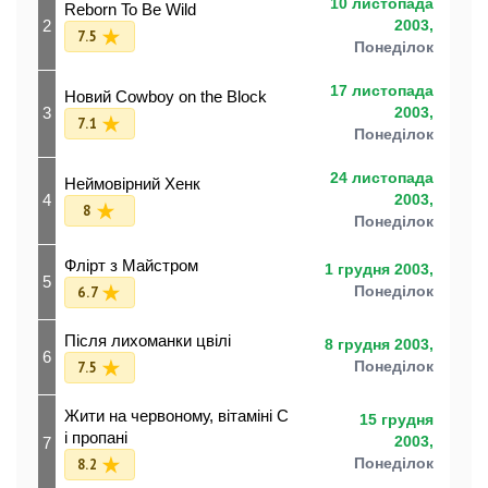
10 листопада
Reborn To Be Wild
2
2003,
7.5
Понеділок
17 листопада
Новий Cowboy on the Block
3
2003,
7.1
Понеділок
24 листопада
Неймовірний Хенк
4
2003,
8
Понеділок
Флірт з Майстром
1 грудня 2003,
5
6.7
Понеділок
Після лихоманки цвілі
8 грудня 2003,
6
7.5
Понеділок
Жити на червоному, вітаміні С
15 грудня
і пропані
7
2003,
8.2
Понеділок