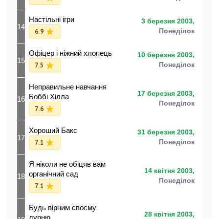
Настільні ігри
3 березня 2003,
14
6.9
Понеділок
Офіцер і ніжний хлопець
10 березня 2003,
15
7.5
Понеділок
Неправильне навчання
17 березня 2003,
Боббі Хілла
16
Понеділок
7.6
Хороший Бакс
31 березня 2003,
17
7.1
Понеділок
Я ніколи не обіцяв вам
14 квітня 2003,
органічний сад
18
Понеділок
7.1
Будь вірним своєму
28 квітня 2003,
дурню