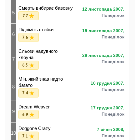
Смерть вибирає бавовну
12 листопада 2007,
5
7.7
Понеділок
Підніміть стейки
19 листопада 2007,
6
7.6
Понеділок
Сльози надувного
26 листопада 2007,
клоуна
7
Понеділок
6.5
Мін, який знав надто
10 грудня 2007,
багато
8
Понеділок
7.4
Dream Weaver
17 грудня 2007,
9
6.9
Понеділок
Doggone Crazy
7 січня 2008,
10
7.1
Понеділок