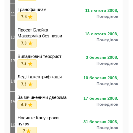
Трансфашизм
11 лютого 2008,
11
7.4
Понеділок
Проект Блейка
18 лютого 2008,
Маккорміка без назви
12
Понеділок
7.8
Випадковий терорист
3 березня 2008,
13
7.5
Понеділок
Леді і джентрифікація
10 березня 2008,
14
7.3
Понеділок
За зачиненими дверима
17 березня 2008,
15
6.9
Понеділок
Насипте Кану трохи
31 березня 2008,
цукру
16
Понеділок
7