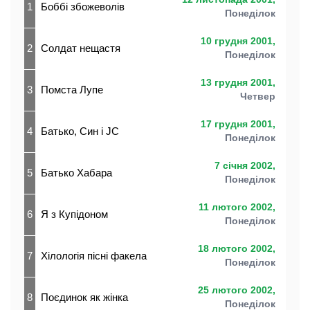
1
Боббі збожеволів
Понеділок
10 грудня 2001,
2
Солдат нещастя
Понеділок
13 грудня 2001,
3
Помста Лупе
Четвер
17 грудня 2001,
4
Батько, Син і JC
Понеділок
7 січня 2002,
5
Батько Хабара
Понеділок
11 лютого 2002,
6
Я з Купідоном
Понеділок
18 лютого 2002,
7
Хілологія пісні факела
Понеділок
25 лютого 2002,
8
Поєдинок як жінка
Понеділок