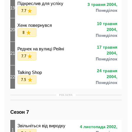
Підкреслив для успіху
3 травня 2004,
19
7.7
Понеділок
10 травня
Хенк повернувся
20
2004,
8
Понеділок
17 травня
Реднек на вулиці Рейні
21
2004,
7.7
Понеділок
24 травня
Talking Shop
22
2004,
7.5
Понеділок
РЕКЛАМА
Сезон 7
Звільніться від виродку
4 листопада 2002,
1