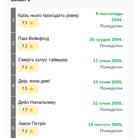
8 листопада
Крізь нього проходить ровер
1
2004,
7.5
Понеділок
Пані Вейкфілд
20 грудня 2004,
2
7.2
Понеділок
Смерть купує таймшер
17 січня 2005,
3
7.1
Понеділок
Двір, вона дме!
24 січня 2005,
4
7.5
Понеділок
Дейл Начальнику
31 січня 2005,
5
7.7
Понеділок
Закон Петріо
14 лютого 2005,
6
7.1
Понеділок