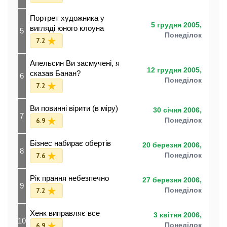
Портрет художника у
5 грудня 2005,
вигляді юного клоуна
5
Понеділок
7.2
Апельсин Ви засмучені, я
12 грудня 2005,
сказав Банан?
6
Понеділок
7.2
Ви повинні вірити (в міру)
30 січня 2006,
7
6.9
Понеділок
Бізнес набирає обертів
20 березня 2006,
8
7.6
Понеділок
Рік прання небезпечно
27 березня 2006,
9
7.2
Понеділок
Хенк виправляє все
3 квітня 2006,
10
6.9
Понеділок