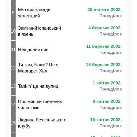
Мятлик завжди
25 лютого 2002,
9
зеленіший
Понеділок
Замінний іспанський
4 березня 2002,
10
в'язень
Понеділок
11 березня 2002,
11
Нещасний син
Понеділок
Ти там, Боже? Це я,
18 березня 2002,
12
Маргарет Хілл
Понеділок
1 квітня 2002,
13
Tankin' це на вулиці
Понеділок
Про мишей і зелених
8 квітня 2002,
14
чоловічків
Понеділок
Людина без сільського
15 квітня 2002,
15
клубу
Понеділок