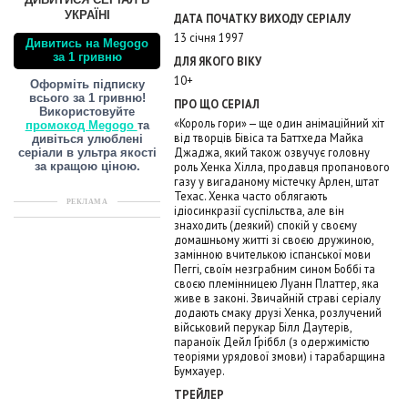
ДИВИТИСЯ СЕРІАЛ В
УКРАЇНІ
ДАТА ПОЧАТКУ ВИХОДУ СЕРІАЛУ
13 січня 1997
Дивитись на Megogo
за 1 гривню
ДЛЯ ЯКОГО ВІКУ
10+
Оформіть підписку
всього за 1 гривню!
ПРО ЩО СЕРІАЛ
Використовуйте
«Король гори» — ще один анімаційний хіт
промокод Megogo
та
від творців Бівіса та Баттхеда Майка
дивіться улюблені
Джаджа, який також озвучує головну
серіали в ультра якості
роль Хенка Хілла, продавця пропанового
за кращою ціною.
газу у вигаданому містечку Арлен, штат
Техас. Хенка часто облягають
РЕКЛАМА
ідіосинкразії суспільства, але він
знаходить (деякий) спокій у своєму
домашньому житті зі своєю дружиною,
замінною вчителькою іспанської мови
Пеггі, своїм незграбним сином Боббі та
своєю племінницею Луанн Платтер, яка
живе в законі. Звичайній страві серіалу
додають смаку друзі Хенка, розлучений
військовий перукар Білл Даутерів,
параноїк Дейл Ґріббл (з одержимістю
теоріями урядової змови) і тарабарщина
Бумхауер.
ТРЕЙЛЕР