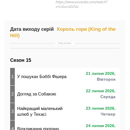
https://www.youtube.com/watch?
v=LrGucxOZxlc
Дата виходу серій
Король гори (King of the
Hill)
РЕКЛАМА
Сезон 15
21 липня 2026,
1
У пошуках Боббі Фішера
Вівторок
22 липня 2026,
2
Догляд за Собакою
Середа
Найкращий маленький
23 липня 2026,
3
шлюб у Техасі
Четвер
24 липня 2026,
4
Відкликання пропану