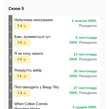
Сезон 5
Небезпека опитування
2 жовтня 2000,
1
7.4
Понеділок
Бакс зупиняється тут
6 листопада
2
7.8
2000,
Понеділок
Я не хочу чекати
13 листопада
3
7.9
2000,
Понеділок
Розкрутіть вибір
20 листопада
4
7.5
2000,
Понеділок
Пеггі виходить у Вищу Лігу
27 листопада
5
7.4
2000,
Понеділок
When Cotton Comes
4 грудня 2000,
Marching Home