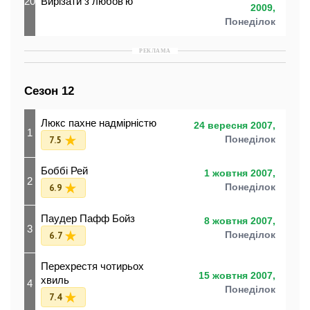
20
Вирізати з любов’ю
2009,
Понеділок
РЕКЛАМА
Сезон 12
Люкс пахне надмірністю
24 вересня 2007,
1
7.5
Понеділок
Боббі Рей
1 жовтня 2007,
2
6.9
Понеділок
Паудер Пафф Бойз
8 жовтня 2007,
3
6.7
Понеділок
Перехрестя чотирьох
15 жовтня 2007,
хвиль
4
Понеділок
7.4